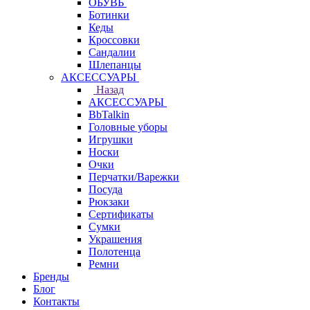
ОБУВЬ
Ботинки
Кеды
Кроссовки
Сандалии
Шлепанцы
АКСЕССУАРЫ
Назад
АКСЕССУАРЫ
BbTalkin
Головные уборы
Игрушки
Носки
Очки
Перчатки/Варежки
Посуда
Рюкзаки
Сертификаты
Сумки
Украшения
Полотенца
Ремни
Бренды
Блог
Контакты