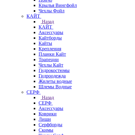
Крылья Вингфойл
Чехлы Фойл
КАЙТ
Назад
КАЙТ
Аксессуары
Кайтборды
Кайты
Крепления
Планки Кайт
Трапеции
Чехлы Кайт
Гидрокостюмы
Гидроодежда
Жилеты водные
Шлемы Водные
СЕРФ
Назад
СЕРФ
Аксессуары
Коврики
Лиши
Серфборды
Скимы