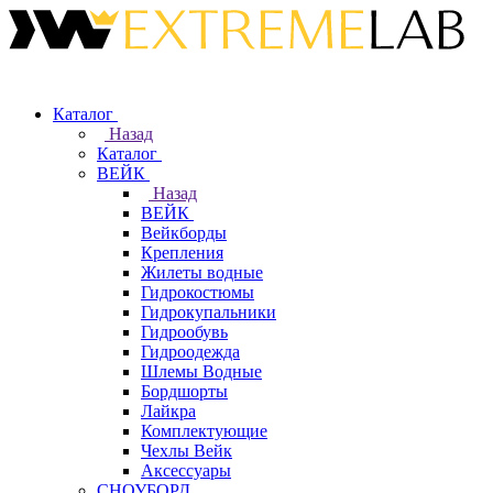
Каталог
Назад
Каталог
ВЕЙК
Назад
ВЕЙК
Вейкборды
Крепления
Жилеты водные
Гидрокостюмы
Гидрокупальники
Гидрообувь
Гидроодежда
Шлемы Водные
Бордшорты
Лайкра
Комплектующие
Чехлы Вейк
Аксессуары
СНОУБОРД