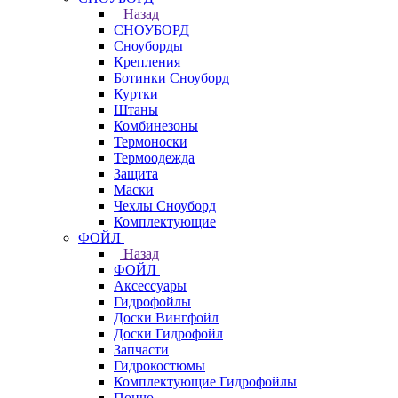
Назад
СНОУБОРД
Сноуборды
Крепления
Ботинки Сноуборд
Куртки
Штаны
Комбинезоны
Термоноски
Термоодежда
Защита
Маски
Чехлы Сноуборд
Комплектующие
ФОЙЛ
Назад
ФОЙЛ
Аксессуары
Гидрофойлы
Доски Вингфойл
Доски Гидрофойл
Запчасти
Гидрокостюмы
Комплектующие Гидрофойлы
Пончо