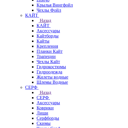
Крылья Вингфойл
Чехлы Фойл
КАЙТ
Назад
КАЙТ
Аксессуары
Кайтборды
Кайты
Крепления
Планки Кайт
Трапеции
Чехлы Кайт
Гидрокостюмы
Гидроодежда
Жилеты водные
Шлемы Водные
СЕРФ
Назад
СЕРФ
Аксессуары
Коврики
Лиши
Серфборды
Скимы