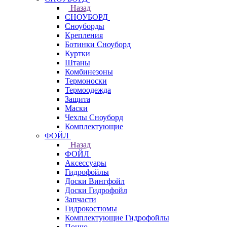
Назад
СНОУБОРД
Сноуборды
Крепления
Ботинки Сноуборд
Куртки
Штаны
Комбинезоны
Термоноски
Термоодежда
Защита
Маски
Чехлы Сноуборд
Комплектующие
ФОЙЛ
Назад
ФОЙЛ
Аксессуары
Гидрофойлы
Доски Вингфойл
Доски Гидрофойл
Запчасти
Гидрокостюмы
Комплектующие Гидрофойлы
Пончо