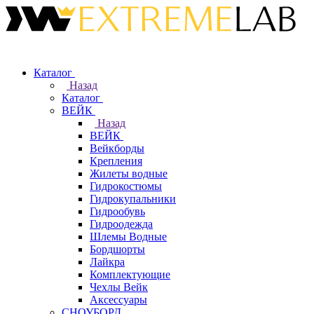
Каталог
Назад
Каталог
ВЕЙК
Назад
ВЕЙК
Вейкборды
Крепления
Жилеты водные
Гидрокостюмы
Гидрокупальники
Гидрообувь
Гидроодежда
Шлемы Водные
Бордшорты
Лайкра
Комплектующие
Чехлы Вейк
Аксессуары
СНОУБОРД