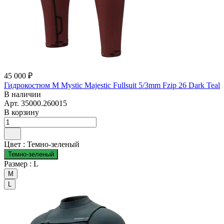
45 000 ₽
Гидрокостюм М Mystic Majestic Fullsuit 5/3mm Fzip 26 Dark Teal
В наличии
Арт.
35000.260015
В корзину
Цвет :
Темно-зеленый
Темно-зеленый
Размер :
L
M
L