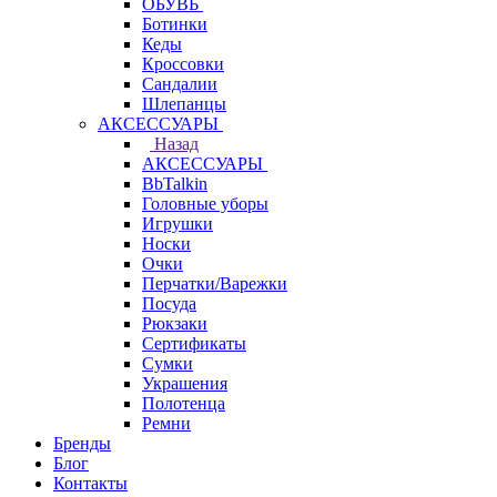
ОБУВЬ
Ботинки
Кеды
Кроссовки
Сандалии
Шлепанцы
АКСЕССУАРЫ
Назад
АКСЕССУАРЫ
BbTalkin
Головные уборы
Игрушки
Носки
Очки
Перчатки/Варежки
Посуда
Рюкзаки
Сертификаты
Сумки
Украшения
Полотенца
Ремни
Бренды
Блог
Контакты