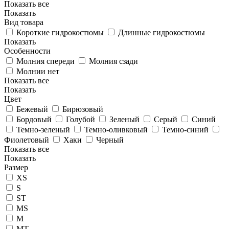
Показать все
Показать
Вид товара
Короткие гидрокостюмы
Длинные гидрокостюмы
Показать
Особенности
Молния спереди
Молния сзади
Молнии нет
Показать все
Показать
Цвет
Бежевый
Бирюзовый
Бордовый
Голубой
Зеленый
Серый
Синий
Темно-зеленый
Темно-оливковый
Темно-синий
Фиолетовый
Хаки
Черный
Показать все
Показать
Размер
XS
S
ST
MS
M
MT