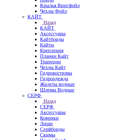
Крылья Вингфойл
Чехлы Фойл
КАЙТ
Назад
КАЙТ
Аксессуары
Кайтборды
Кайты
Крепления
Планки Кайт
Трапеции
Чехлы Кайт
Гидрокостюмы
Гидроодежда
Жилеты водные
Шлемы Водные
СЕРФ
Назад
СЕРФ
Аксессуары
Коврики
Лиши
Серфборды
Скимы