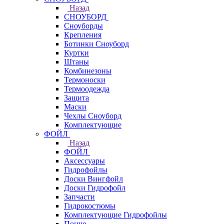
Назад
СНОУБОРД
Сноуборды
Крепления
Ботинки Сноуборд
Куртки
Штаны
Комбинезоны
Термоноски
Термоодежда
Защита
Маски
Чехлы Сноуборд
Комплектующие
ФОЙЛ
Назад
ФОЙЛ
Аксессуары
Гидрофойлы
Доски Вингфойл
Доски Гидрофойл
Запчасти
Гидрокостюмы
Комплектующие Гидрофойлы
Пончо