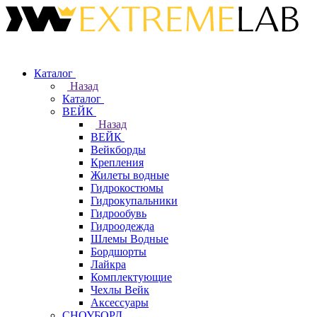
Каталог
Назад
Каталог
ВЕЙК
Назад
ВЕЙК
Вейкборды
Крепления
Жилеты водные
Гидрокостюмы
Гидрокупальники
Гидрообувь
Гидроодежда
Шлемы Водные
Бордшорты
Лайкра
Комплектующие
Чехлы Вейк
Аксессуары
СНОУБОРД