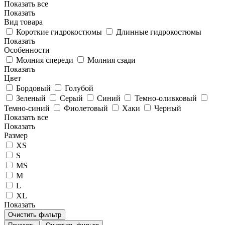
Показать все
Показать
Вид товара
Короткие гидрокостюмы
Длинные гидрокостюмы
Показать
Особенности
Молния спереди
Молния сзади
Показать
Цвет
Бордовый
Голубой
Зеленый
Серый
Синий
Темно-оливковый
Темно-синий
Фиолетовый
Хаки
Черный
Показать все
Показать
Размер
XS
S
MS
M
L
XL
Показать
Очистить фильтр