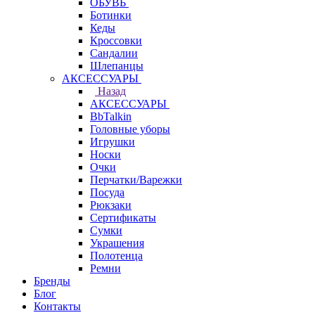
ОБУВЬ
Ботинки
Кеды
Кроссовки
Сандалии
Шлепанцы
АКСЕССУАРЫ
Назад
АКСЕССУАРЫ
BbTalkin
Головные уборы
Игрушки
Носки
Очки
Перчатки/Варежки
Посуда
Рюкзаки
Сертификаты
Сумки
Украшения
Полотенца
Ремни
Бренды
Блог
Контакты