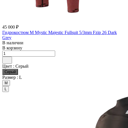
45 000 ₽
Гидрокостюм М Mystic Majestic Fullsuit 5/3mm Fzip 26 Dark
Grey
В наличии
В корзину
Цвет :
Серый
Серый
Размер :
L
M
L