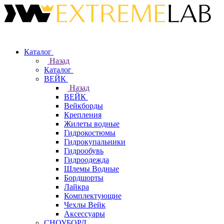
Каталог
Назад
Каталог
ВЕЙК
Назад
ВЕЙК
Вейкборды
Крепления
Жилеты водные
Гидрокостюмы
Гидрокупальники
Гидрообувь
Гидроодежда
Шлемы Водные
Бордшорты
Лайкра
Комплектующие
Чехлы Вейк
Аксессуары
СНОУБОРД