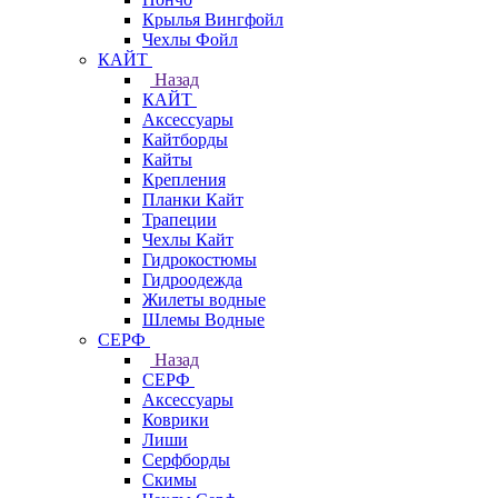
Крылья Вингфойл
Чехлы Фойл
КАЙТ
Назад
КАЙТ
Аксессуары
Кайтборды
Кайты
Крепления
Планки Кайт
Трапеции
Чехлы Кайт
Гидрокостюмы
Гидроодежда
Жилеты водные
Шлемы Водные
СЕРФ
Назад
СЕРФ
Аксессуары
Коврики
Лиши
Серфборды
Скимы