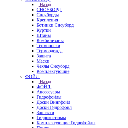
Назад
СНОУБОРД
Сноуборды
Крепления
Ботинки Сноуборд
Куртки
Штаны
Комбинезоны
Термоноски
Термоодежда
Защита
Маски
Чехлы Сноуборд
Комплектующие
ФОЙЛ
Назад
ФОЙЛ
Аксессуары
Гидрофойлы
Доски Вингфойл
Доски Гидрофойл
Запчасти
Гидрокостюмы
Комплектующие Гидрофойлы
Пончо