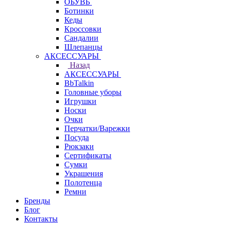
ОБУВЬ
Ботинки
Кеды
Кроссовки
Сандалии
Шлепанцы
АКСЕССУАРЫ
Назад
АКСЕССУАРЫ
BbTalkin
Головные уборы
Игрушки
Носки
Очки
Перчатки/Варежки
Посуда
Рюкзаки
Сертификаты
Сумки
Украшения
Полотенца
Ремни
Бренды
Блог
Контакты