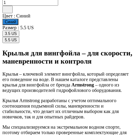
Цвет :
Синий
Синий
Размер :
5.5 US
3.5 US
5.5 US
Крылья для вингфойла – для скорости,
маневренности и контроля
Крылья – ключевой элемент вингфойла, который определяет
его поведение на воде. В нашем каталоге представлены
крылья для вингфойла от бренда
Armstrong
– одного из
ведущих производителей гидрофойлового оборудования.
Крылья Armstrong разработаны с учетом оптимального
соотношения подъемной силы, маневренности и
стабильности, что делает их отличным выбором как для
новичков, так и для опытных райдеров.
Мы специализируемся на экстремальном водном спорте,
поэтому отбираем только проверенные комплектующие для