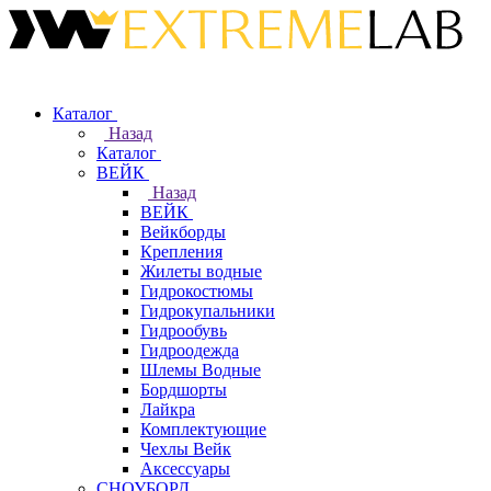
Каталог
Назад
Каталог
ВЕЙК
Назад
ВЕЙК
Вейкборды
Крепления
Жилеты водные
Гидрокостюмы
Гидрокупальники
Гидрообувь
Гидроодежда
Шлемы Водные
Бордшорты
Лайкра
Комплектующие
Чехлы Вейк
Аксессуары
СНОУБОРД