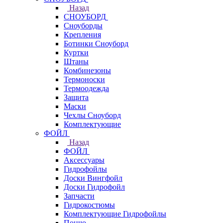
Назад
СНОУБОРД
Сноуборды
Крепления
Ботинки Сноуборд
Куртки
Штаны
Комбинезоны
Термоноски
Термоодежда
Защита
Маски
Чехлы Сноуборд
Комплектующие
ФОЙЛ
Назад
ФОЙЛ
Аксессуары
Гидрофойлы
Доски Вингфойл
Доски Гидрофойл
Запчасти
Гидрокостюмы
Комплектующие Гидрофойлы
Пончо