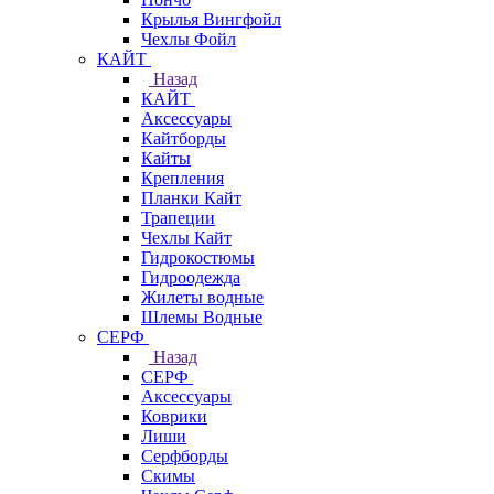
Крылья Вингфойл
Чехлы Фойл
КАЙТ
Назад
КАЙТ
Аксессуары
Кайтборды
Кайты
Крепления
Планки Кайт
Трапеции
Чехлы Кайт
Гидрокостюмы
Гидроодежда
Жилеты водные
Шлемы Водные
СЕРФ
Назад
СЕРФ
Аксессуары
Коврики
Лиши
Серфборды
Скимы