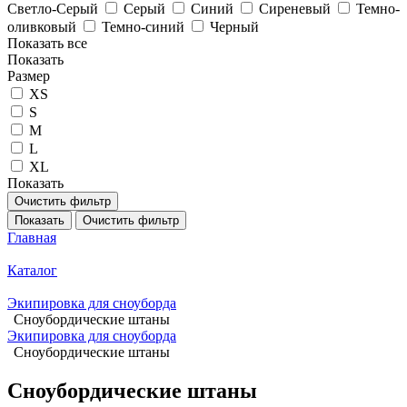
Светло-Серый
Серый
Синий
Сиреневый
Темно-
оливковый
Темно-синий
Черный
Показать все
Показать
Размер
XS
S
M
L
XL
Показать
Очистить фильтр
Показать
Очистить фильтр
Главная
Каталог
Экипировка для сноуборда
Сноубордические штаны
Экипировка для сноуборда
Сноубордические штаны
Сноубордические штаны