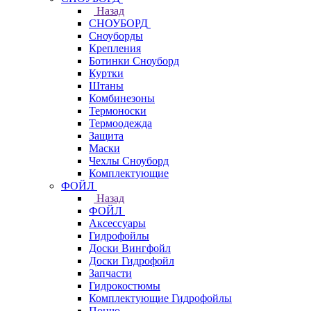
Назад
СНОУБОРД
Сноуборды
Крепления
Ботинки Сноуборд
Куртки
Штаны
Комбинезоны
Термоноски
Термоодежда
Защита
Маски
Чехлы Сноуборд
Комплектующие
ФОЙЛ
Назад
ФОЙЛ
Аксессуары
Гидрофойлы
Доски Вингфойл
Доски Гидрофойл
Запчасти
Гидрокостюмы
Комплектующие Гидрофойлы
Пончо