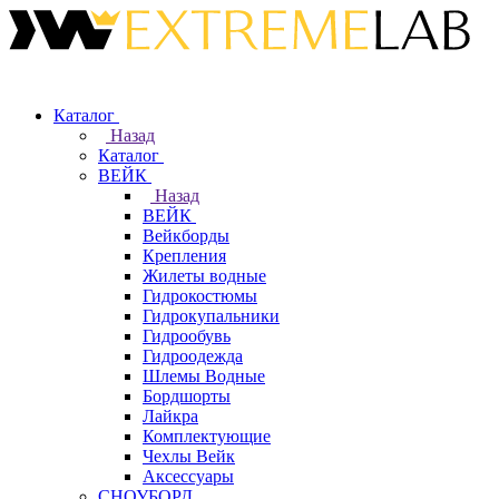
Каталог
Назад
Каталог
ВЕЙК
Назад
ВЕЙК
Вейкборды
Крепления
Жилеты водные
Гидрокостюмы
Гидрокупальники
Гидрообувь
Гидроодежда
Шлемы Водные
Бордшорты
Лайкра
Комплектующие
Чехлы Вейк
Аксессуары
СНОУБОРД