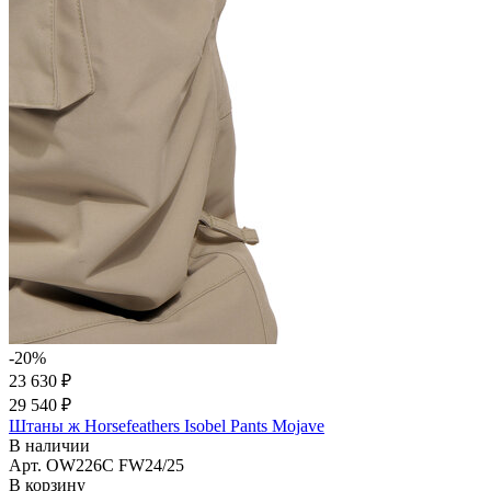
-20%
23 630 ₽
29 540 ₽
Штаны ж Horsefeathers Isobel Pants Mojave
В наличии
Арт.
OW226C FW24/25
В корзину