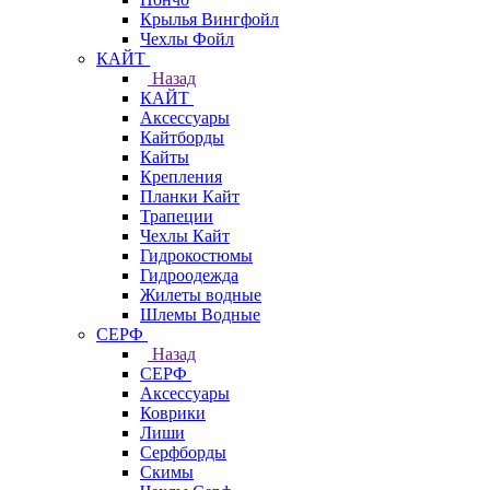
Крылья Вингфойл
Чехлы Фойл
КАЙТ
Назад
КАЙТ
Аксессуары
Кайтборды
Кайты
Крепления
Планки Кайт
Трапеции
Чехлы Кайт
Гидрокостюмы
Гидроодежда
Жилеты водные
Шлемы Водные
СЕРФ
Назад
СЕРФ
Аксессуары
Коврики
Лиши
Серфборды
Скимы