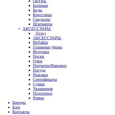
ОБУВЬ
Ботинки
Кеды
Кроссовки
Сандалии
Шлепанцы
АКСЕССУАРЫ
Назад
АКСЕССУАРЫ
BbTalkin
Головные уборы
Игрушки
Носки
Очки
Перчатки/Варежки
Посуда
Рюкзаки
Сертификаты
Сумки
Украшения
Полотенца
Ремни
Бренды
Блог
Контакты