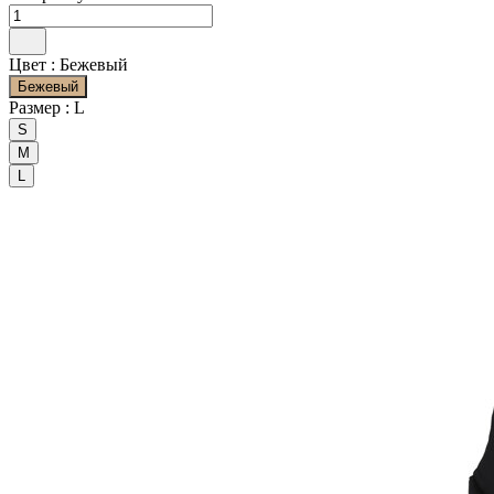
Цвет :
Бежевый
Бежевый
Размер :
L
S
M
L