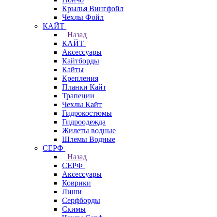
Крылья Вингфойл
Чехлы Фойл
КАЙТ
Назад
КАЙТ
Аксессуары
Кайтборды
Кайты
Крепления
Планки Кайт
Трапеции
Чехлы Кайт
Гидрокостюмы
Гидроодежда
Жилеты водные
Шлемы Водные
СЕРФ
Назад
СЕРФ
Аксессуары
Коврики
Лиши
Серфборды
Скимы