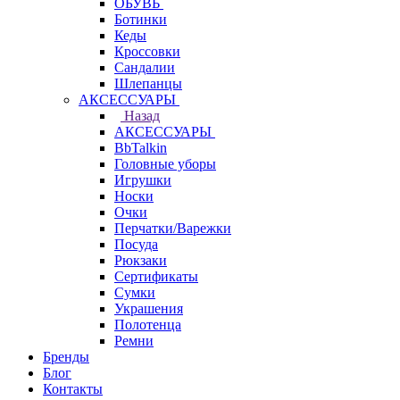
ОБУВЬ
Ботинки
Кеды
Кроссовки
Сандалии
Шлепанцы
АКСЕССУАРЫ
Назад
АКСЕССУАРЫ
BbTalkin
Головные уборы
Игрушки
Носки
Очки
Перчатки/Варежки
Посуда
Рюкзаки
Сертификаты
Сумки
Украшения
Полотенца
Ремни
Бренды
Блог
Контакты