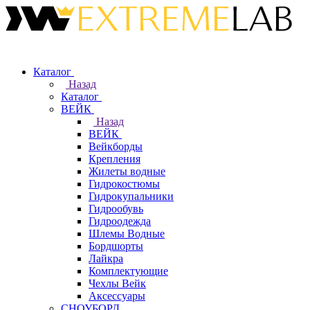
Каталог
Назад
Каталог
ВЕЙК
Назад
ВЕЙК
Вейкборды
Крепления
Жилеты водные
Гидрокостюмы
Гидрокупальники
Гидрообувь
Гидроодежда
Шлемы Водные
Бордшорты
Лайкра
Комплектующие
Чехлы Вейк
Аксессуары
СНОУБОРД