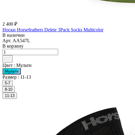
2 400 ₽
Носки Horsefeathers Delete 3Pack Socks Multicolor
В наличии
Арт.
AA547L
В корзину
Цвет :
Мульти
Мульти
Размер :
11-13
5-7
8-10
11-13