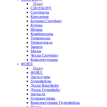
Назад
СНОУБОРД
Сноуборды
Крепления
Ботинки Сноуборд
Куртки
Штаны
Комбинезоны
Термоноски
Термоодежда
Защита
Маски
Чехлы Сноуборд
Комплектующие
ФОЙЛ
Назад
ФОЙЛ
Аксессуары
Гидрофойлы
Доски Вингфойл
Доски Гидрофойл
Запчасти
Гидрокостюмы
Комплектующие Гидрофойлы
Пончо