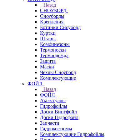
Назад
СНОУБОРД
Сноуборды
Крепления
Ботинки Сноуборд
Куртки
Штаны
Комбинезоны
Термоноски
Термоодежда
Защита
Маски
Чехлы Сноуборд
Комплектующие
ФОЙЛ
Назад
ФОЙЛ
Аксессуары
Гидрофойлы
Доски Вингфойл
Доски Гидрофойл
Запчасти
Гидрокостюмы
Комплектующие Гидрофойлы
Пончо