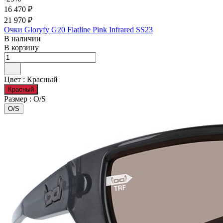
16 470 ₽
21 970 ₽
Очки Gloryfy G20 Flatline Pink Infrared SS23
В наличии
В корзину
Цвет :
Красный
Красный
Размер :
O/S
O/S