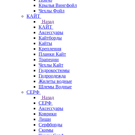
Крылья Вингфойл
Чехлы Фойл
КАЙТ
Назад
КАЙТ
Аксессуары
Кайтборды
Кайты
Крепления
Планки Кайт
Трапеции
Чехлы Кайт
Гидрокостюмы
Гидроодежда
Жилеты водные
Шлемы Водные
СЕРФ
Назад
СЕРФ
Аксессуары
Коврики
Лиши
Серфборды
Скимы