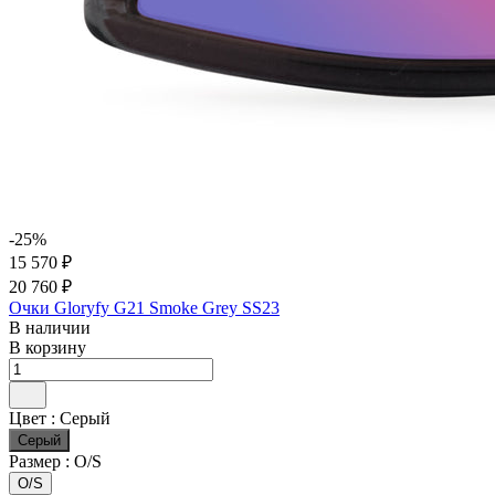
-25%
15 570 ₽
20 760 ₽
Очки Gloryfy G21 Smoke Grey SS23
В наличии
В корзину
Цвет :
Серый
Серый
Размер :
O/S
O/S