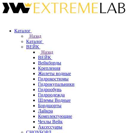
Каталог
Назад
Каталог
ВЕЙК
Назад
ВЕЙК
Вейкборды
Крепления
Жилеты водные
Гидрокостюмы
Гидрокупальники
Гидрообувь
Гидроодежда
Шлемы Водные
Бордшорты
Лайкра
Комплектующие
Чехлы Вейк
Аксессуары
СНОУБОРД