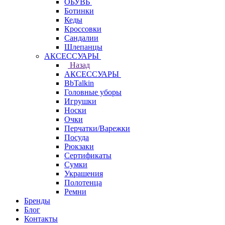
ОБУВЬ
Ботинки
Кеды
Кроссовки
Сандалии
Шлепанцы
АКСЕССУАРЫ
Назад
АКСЕССУАРЫ
BbTalkin
Головные уборы
Игрушки
Носки
Очки
Перчатки/Варежки
Посуда
Рюкзаки
Сертификаты
Сумки
Украшения
Полотенца
Ремни
Бренды
Блог
Контакты