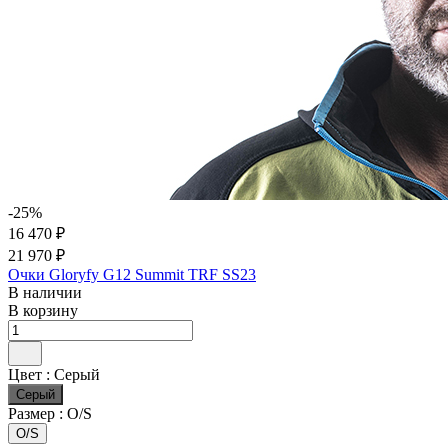
-25%
16 470 ₽
21 970 ₽
Очки Gloryfy G12 Summit TRF SS23
В наличии
В корзину
Цвет :
Серый
Серый
Размер :
O/S
O/S