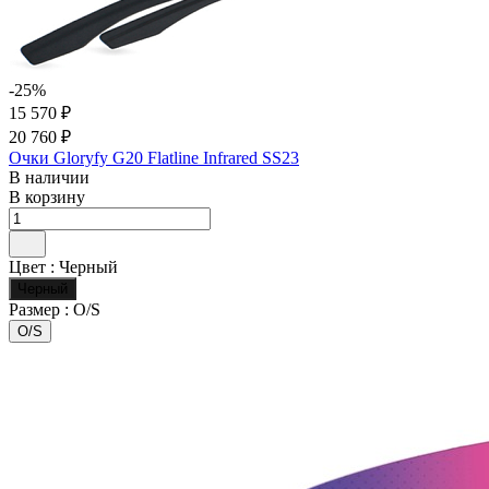
-25%
15 570 ₽
20 760 ₽
Очки Gloryfy G20 Flatline Infrared SS23
В наличии
В корзину
Цвет :
Черный
Черный
Размер :
O/S
O/S