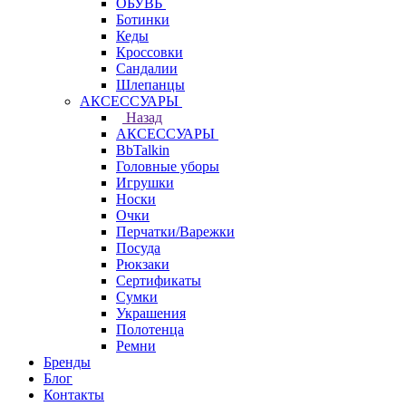
ОБУВЬ
Ботинки
Кеды
Кроссовки
Сандалии
Шлепанцы
АКСЕССУАРЫ
Назад
АКСЕССУАРЫ
BbTalkin
Головные уборы
Игрушки
Носки
Очки
Перчатки/Варежки
Посуда
Рюкзаки
Сертификаты
Сумки
Украшения
Полотенца
Ремни
Бренды
Блог
Контакты