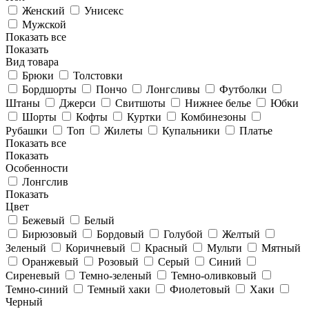
Женский
Унисекс
Мужской
Показать все
Показать
Вид товара
Брюки
Толстовки
Бордшорты
Пончо
Лонгсливы
Футболки
Штаны
Джерси
Свитшоты
Нижнее белье
Юбки
Шорты
Кофты
Куртки
Комбинезоны
Рубашки
Топ
Жилеты
Купальники
Платье
Показать все
Показать
Особенности
Лонгслив
Показать
Цвет
Бежевый
Белый
Бирюзовый
Бордовый
Голубой
Желтый
Зеленый
Коричневый
Красный
Мульти
Мятный
Оранжевый
Розовый
Серый
Синий
Сиреневый
Темно-зеленый
Темно-оливковый
Темно-синий
Темный хаки
Фиолетовый
Хаки
Черный