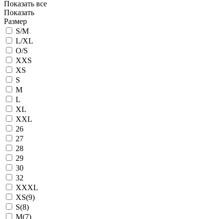
Показать все
Показать
Размер
S/M
L/XL
O/S
XXS
XS
S
M
L
XL
XXL
26
27
28
29
30
32
XXXL
XS(9)
S(8)
M(7)