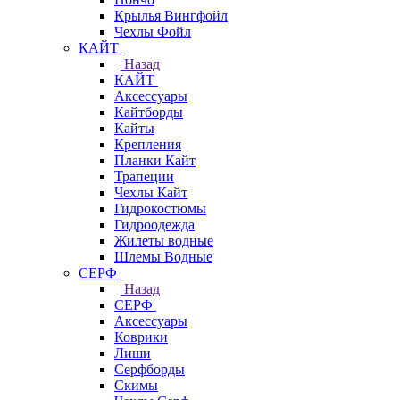
Крылья Вингфойл
Чехлы Фойл
КАЙТ
Назад
КАЙТ
Аксессуары
Кайтборды
Кайты
Крепления
Планки Кайт
Трапеции
Чехлы Кайт
Гидрокостюмы
Гидроодежда
Жилеты водные
Шлемы Водные
СЕРФ
Назад
СЕРФ
Аксессуары
Коврики
Лиши
Серфборды
Скимы