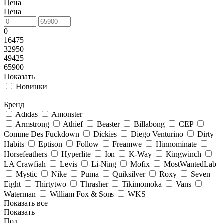
Цена
Цена
0
16475
32950
49425
65900
Показать
Новинки
Бренд
Adidas
Amonster
Armstrong
Athief
Beaster
Billabong
CEP
Comme Des Fuckdown
Dickies
Diego Venturino
Dirty
Habits
Eptison
Follow
Freamwe
Hinnominate
Horsefeathers
Hyperlite
Ion
K-Way
Kingwinch
LA Crawfiah
Levis
Li-Ning
Mofix
MostWantedLab
Mystic
Nike
Puma
Quiksilver
Roxy
Seven
Eight
Thirtytwo
Thrasher
Tikimomoka
Vans
Waterman
William Fox & Sons
WKS
Показать все
Показать
Пол