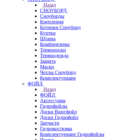
Назад
СНОУБОРД
Сноуборды
Крепления
Ботинки Сноуборд
Куртки
Штаны
Комбинезоны
Термоноски
Термоодежда
Защита
Маски
Чехлы Сноуборд
Комплектующие
ФОЙЛ
Назад
ФОЙЛ
Аксессуары
Гидрофойлы
Доски Вингфойл
Доски Гидрофойл
Запчасти
Гидрокостюмы
Комплектующие Гидрофойлы
Пончо