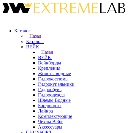
Каталог
Назад
Каталог
ВЕЙК
Назад
ВЕЙК
Вейкборды
Крепления
Жилеты водные
Гидрокостюмы
Гидрокупальники
Гидрообувь
Гидроодежда
Шлемы Водные
Бордшорты
Лайкра
Комплектующие
Чехлы Вейк
Аксессуары
СНОУБОРД