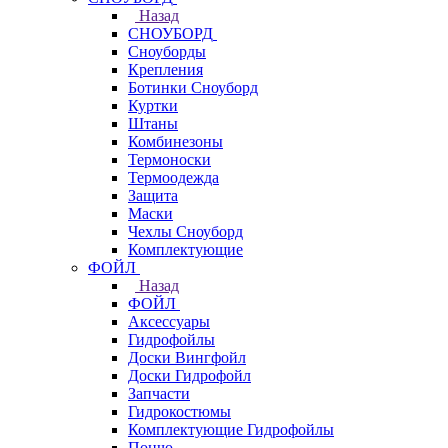
Назад
СНОУБОРД
Сноуборды
Крепления
Ботинки Сноуборд
Куртки
Штаны
Комбинезоны
Термоноски
Термоодежда
Защита
Маски
Чехлы Сноуборд
Комплектующие
ФОЙЛ
Назад
ФОЙЛ
Аксессуары
Гидрофойлы
Доски Вингфойл
Доски Гидрофойл
Запчасти
Гидрокостюмы
Комплектующие Гидрофойлы
Пончо