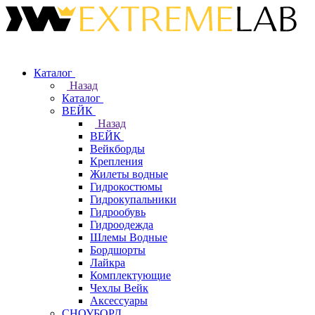
Каталог
Назад
Каталог
ВЕЙК
Назад
ВЕЙК
Вейкборды
Крепления
Жилеты водные
Гидрокостюмы
Гидрокупальники
Гидрообувь
Гидроодежда
Шлемы Водные
Бордшорты
Лайкра
Комплектующие
Чехлы Вейк
Аксессуары
СНОУБОРД