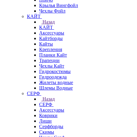
Крылья Вингфойл
Чехлы Фойл
КАЙТ
Назад
КАЙТ
Аксессуары
Кайтборды
Кайты
Крепления
Планки Кайт
Трапеции
Чехлы Кайт
Гидрокостюмы
Гидроодежда
Жилеты водные
Шлемы Водные
СЕРФ
Назад
СЕРФ
Аксессуары
Коврики
Лиши
Серфборды
Скимы