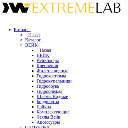
Каталог
Назад
Каталог
ВЕЙК
Назад
ВЕЙК
Вейкборды
Крепления
Жилеты водные
Гидрокостюмы
Гидрокупальники
Гидрообувь
Гидроодежда
Шлемы Водные
Бордшорты
Лайкра
Комплектующие
Чехлы Вейк
Аксессуары
СНОУБОРД