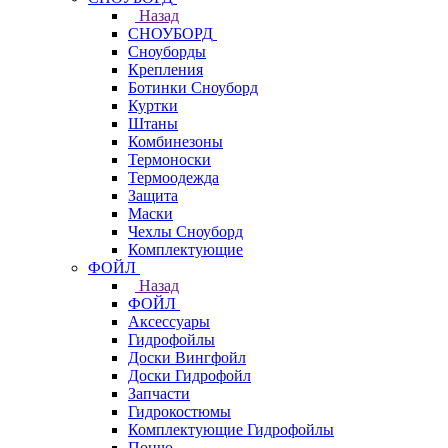
Назад
СНОУБОРД
Сноуборды
Крепления
Ботинки Сноуборд
Куртки
Штаны
Комбинезоны
Термоноски
Термоодежда
Защита
Маски
Чехлы Сноуборд
Комплектующие
ФОЙЛ
Назад
ФОЙЛ
Аксессуары
Гидрофойлы
Доски Вингфойл
Доски Гидрофойл
Запчасти
Гидрокостюмы
Комплектующие Гидрофойлы
Пончо