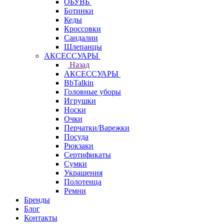
ОБУВЬ
Ботинки
Кеды
Кроссовки
Сандалии
Шлепанцы
АКСЕССУАРЫ
Назад
АКСЕССУАРЫ
BbTalkin
Головные уборы
Игрушки
Носки
Очки
Перчатки/Варежки
Посуда
Рюкзаки
Сертификаты
Сумки
Украшения
Полотенца
Ремни
Бренды
Блог
Контакты