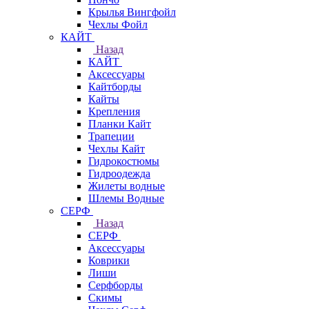
Крылья Вингфойл
Чехлы Фойл
КАЙТ
Назад
КАЙТ
Аксессуары
Кайтборды
Кайты
Крепления
Планки Кайт
Трапеции
Чехлы Кайт
Гидрокостюмы
Гидроодежда
Жилеты водные
Шлемы Водные
СЕРФ
Назад
СЕРФ
Аксессуары
Коврики
Лиши
Серфборды
Скимы