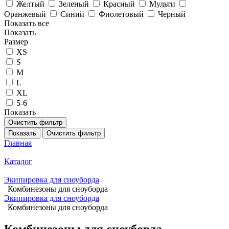
Желтый
Зеленый
Красный
Мульти
Оранжевый
Синий
Фиолетовый
Черный
Показать все
Показать
Размер
XS
S
M
L
XL
5-6
Показать
Очистить фильтр
Показать
Очистить фильтр
Главная
Каталог
Экипировка для сноуборда
Комбинезоны для сноуборда
Экипировка для сноуборда
Комбинезоны для сноуборда
Комбинезоны для сноуборда