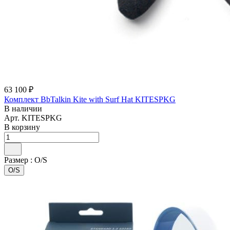
63 100 ₽
Комплект BbTalkin Kite with Surf Hat KITESPKG
В наличии
Арт.
KITESPKG
В корзину
Размер :
O/S
O/S