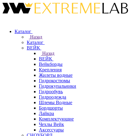
Каталог
Назад
Каталог
ВЕЙК
Назад
ВЕЙК
Вейкборды
Крепления
Жилеты водные
Гидрокостюмы
Гидрокупальники
Гидрообувь
Гидроодежда
Шлемы Водные
Бордшорты
Лайкра
Комплектующие
Чехлы Вейк
Аксессуары
СНОУБОРД