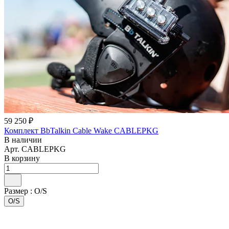
59 250 ₽
Комплект BbTalkin Cable Wake CABLEPKG
В наличии
Арт.
CABLEPKG
В корзину
Размер :
O/S
O/S