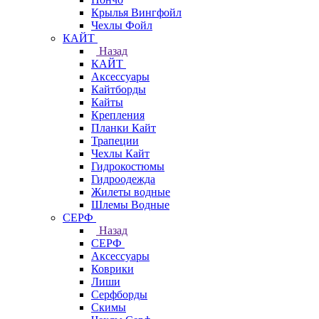
Крылья Вингфойл
Чехлы Фойл
КАЙТ
Назад
КАЙТ
Аксессуары
Кайтборды
Кайты
Крепления
Планки Кайт
Трапеции
Чехлы Кайт
Гидрокостюмы
Гидроодежда
Жилеты водные
Шлемы Водные
СЕРФ
Назад
СЕРФ
Аксессуары
Коврики
Лиши
Серфборды
Скимы