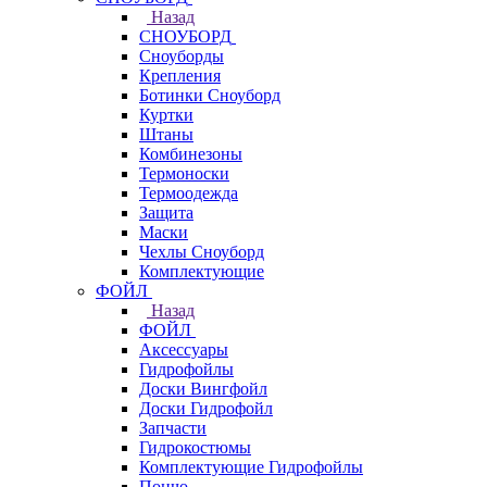
Назад
СНОУБОРД
Сноуборды
Крепления
Ботинки Сноуборд
Куртки
Штаны
Комбинезоны
Термоноски
Термоодежда
Защита
Маски
Чехлы Сноуборд
Комплектующие
ФОЙЛ
Назад
ФОЙЛ
Аксессуары
Гидрофойлы
Доски Вингфойл
Доски Гидрофойл
Запчасти
Гидрокостюмы
Комплектующие Гидрофойлы
Пончо