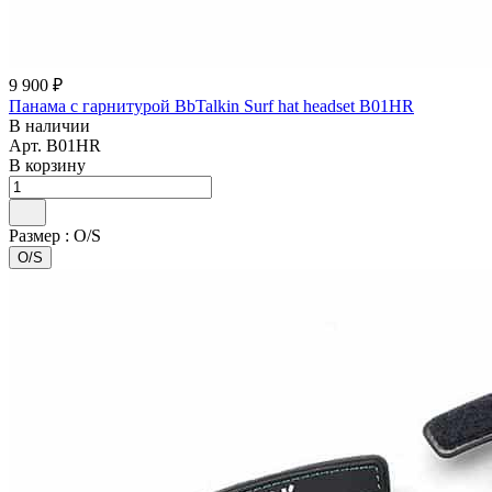
9 900 ₽
Панама с гарнитурой BbTalkin Surf hat headset B01HR
В наличии
Арт.
B01HR
В корзину
Размер :
O/S
O/S