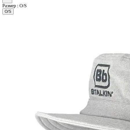
Размер :
O/S
O/S