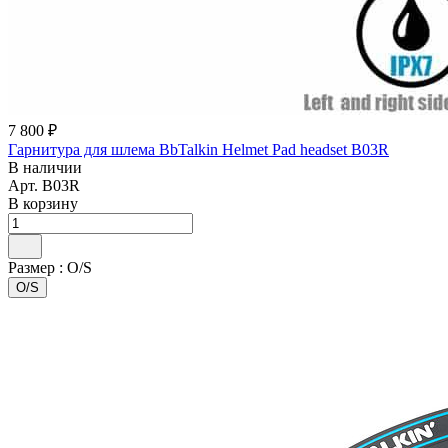
7 800 ₽
Гарнитура для шлема BbTalkin Helmet Pad headset B03R
В наличии
Арт.
B03R
В корзину
Размер :
O/S
O/S