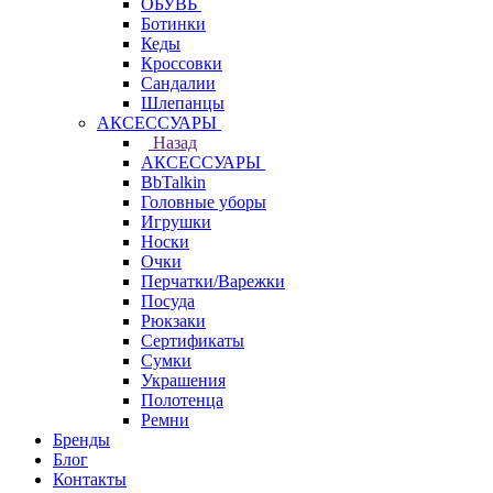
ОБУВЬ
Ботинки
Кеды
Кроссовки
Сандалии
Шлепанцы
АКСЕССУАРЫ
Назад
АКСЕССУАРЫ
BbTalkin
Головные уборы
Игрушки
Носки
Очки
Перчатки/Варежки
Посуда
Рюкзаки
Сертификаты
Сумки
Украшения
Полотенца
Ремни
Бренды
Блог
Контакты