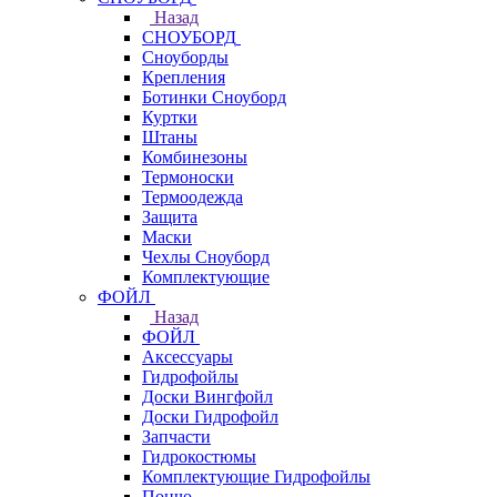
Назад
СНОУБОРД
Сноуборды
Крепления
Ботинки Сноуборд
Куртки
Штаны
Комбинезоны
Термоноски
Термоодежда
Защита
Маски
Чехлы Сноуборд
Комплектующие
ФОЙЛ
Назад
ФОЙЛ
Аксессуары
Гидрофойлы
Доски Вингфойл
Доски Гидрофойл
Запчасти
Гидрокостюмы
Комплектующие Гидрофойлы
Пончо