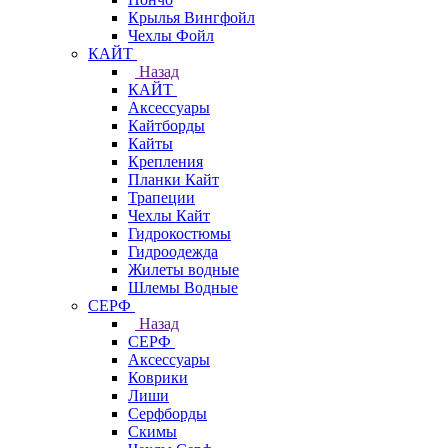
Крылья Вингфойл
Чехлы Фойл
КАЙТ
Назад
КАЙТ
Аксессуары
Кайтборды
Кайты
Крепления
Планки Кайт
Трапеции
Чехлы Кайт
Гидрокостюмы
Гидроодежда
Жилеты водные
Шлемы Водные
СЕРФ
Назад
СЕРФ
Аксессуары
Коврики
Лиши
Серфборды
Скимы