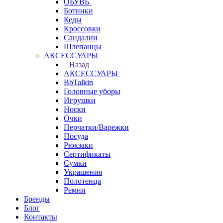
ОБУВЬ
Ботинки
Кеды
Кроссовки
Сандалии
Шлепанцы
АКСЕССУАРЫ
Назад
АКСЕССУАРЫ
BbTalkin
Головные уборы
Игрушки
Носки
Очки
Перчатки/Варежки
Посуда
Рюкзаки
Сертификаты
Сумки
Украшения
Полотенца
Ремни
Бренды
Блог
Контакты