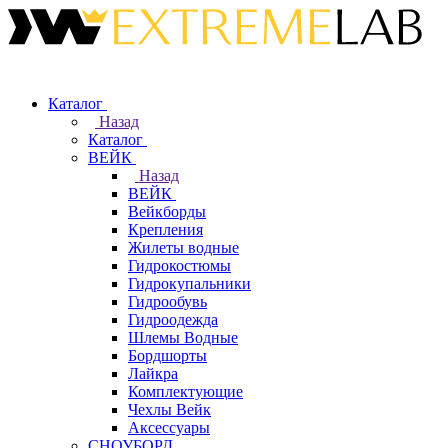
Каталог
Назад
Каталог
ВЕЙК
Назад
ВЕЙК
Вейкборды
Крепления
Жилеты водные
Гидрокостюмы
Гидрокупальники
Гидрообувь
Гидроодежда
Шлемы Водные
Бордшорты
Лайкра
Комплектующие
Чехлы Вейк
Аксессуары
СНОУБОРД