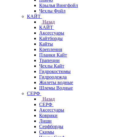
Крылья Вингфойл
Чехлы Фойл
КАЙТ
Назад
КАЙТ
Аксессуары
Кайтборды
Кайты
Крепления
Планки Кайт
Трапеции
Чехлы Кайт
Гидрокостюмы
Гидроодежда
Жилеты водные
Шлемы Водные
СЕРФ
Назад
СЕРФ
Аксессуары
Коврики
Лиши
Серфборды
Скимы