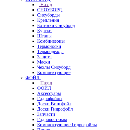
Назад
СНОУБОРД
Сноуборды
Крепления
Ботинки Сноуборд
Куртки
Штаны
Комбинезоны
Термоноски
Термоодежда
Защита
Маски
Чехлы Сноуборд
Комплектующие
ФОЙЛ
Назад
ФОЙЛ
Аксессуары
Гидрофойлы
Доски Вингфойл
Доски Гидрофойл
Запчасти
Гидрокостюмы
Комплектующие Гидрофойлы
Пончо