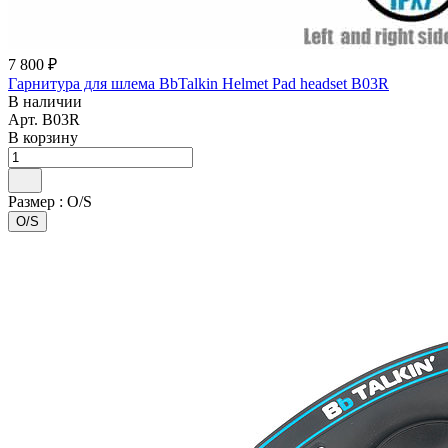
7 800 ₽
Гарнитура для шлема BbTalkin Helmet Pad headset B03R
В наличии
Арт.
B03R
В корзину
Размер :
O/S
O/S