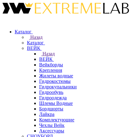
Каталог
Назад
Каталог
ВЕЙК
Назад
ВЕЙК
Вейкборды
Крепления
Жилеты водные
Гидрокостюмы
Гидрокупальники
Гидрообувь
Гидроодежда
Шлемы Водные
Бордшорты
Лайкра
Комплектующие
Чехлы Вейк
Аксессуары
СНОУБОРД