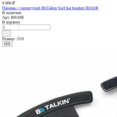
9 900 ₽
Панама с гарнитурой BbTalkin Surf hat headset B01HR
В наличии
Арт.
B01HR
В корзину
Размер :
O/S
O/S