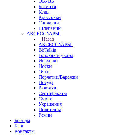
ОБУВЬ
Ботинки
Кеды
Кроссовки
Сандалии
Шлепанцы
АКСЕССУАРЫ
Назад
АКСЕССУАРЫ
BbTalkin
Головные уборы
Игрушки
Носки
Очки
Перчатки/Варежки
Посуда
Рюкзаки
Сертификаты
Сумки
Украшения
Полотенца
Ремни
Бренды
Блог
Контакты