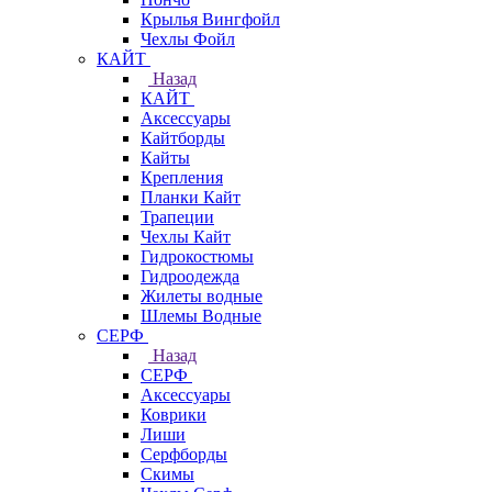
Крылья Вингфойл
Чехлы Фойл
КАЙТ
Назад
КАЙТ
Аксессуары
Кайтборды
Кайты
Крепления
Планки Кайт
Трапеции
Чехлы Кайт
Гидрокостюмы
Гидроодежда
Жилеты водные
Шлемы Водные
СЕРФ
Назад
СЕРФ
Аксессуары
Коврики
Лиши
Серфборды
Скимы