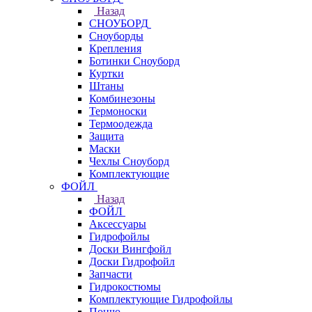
Назад
СНОУБОРД
Сноуборды
Крепления
Ботинки Сноуборд
Куртки
Штаны
Комбинезоны
Термоноски
Термоодежда
Защита
Маски
Чехлы Сноуборд
Комплектующие
ФОЙЛ
Назад
ФОЙЛ
Аксессуары
Гидрофойлы
Доски Вингфойл
Доски Гидрофойл
Запчасти
Гидрокостюмы
Комплектующие Гидрофойлы
Пончо