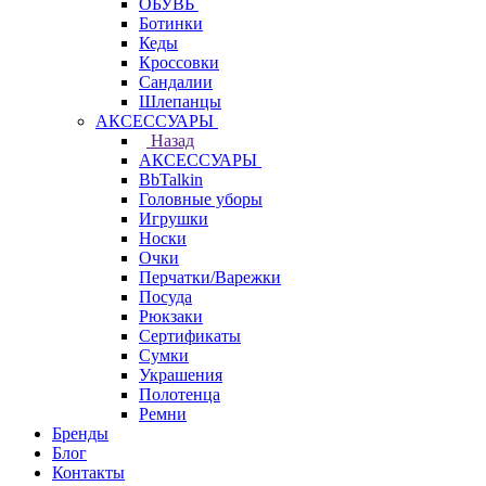
ОБУВЬ
Ботинки
Кеды
Кроссовки
Сандалии
Шлепанцы
АКСЕССУАРЫ
Назад
АКСЕССУАРЫ
BbTalkin
Головные уборы
Игрушки
Носки
Очки
Перчатки/Варежки
Посуда
Рюкзаки
Сертификаты
Сумки
Украшения
Полотенца
Ремни
Бренды
Блог
Контакты