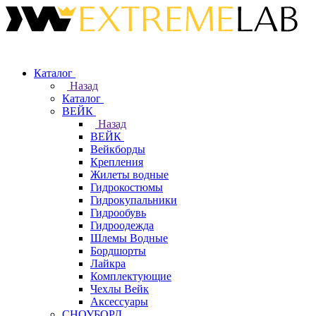
Каталог
Назад
Каталог
ВЕЙК
Назад
ВЕЙК
Вейкборды
Крепления
Жилеты водные
Гидрокостюмы
Гидрокупальники
Гидрообувь
Гидроодежда
Шлемы Водные
Бордшорты
Лайкра
Комплектующие
Чехлы Вейк
Аксессуары
СНОУБОРД