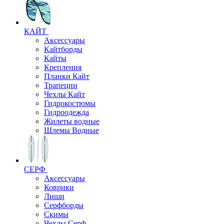
КАЙТ
Аксессуары
Кайтборды
Кайты
Крепления
Планки Кайт
Трапеции
Чехлы Кайт
Гидрокостюмы
Гидроодежда
Жилеты водные
Шлемы Водные
СЕРФ
Аксессуары
Коврики
Лиши
Серфборды
Скимы
Чехлы Cерф