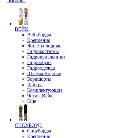
Каталог
ВЕЙК
Вейкборды
Крепления
Жилеты водные
Гидрокостюмы
Гидрокупальники
Гидрообувь
Гидроодежда
Шлемы Водные
Бордшорты
Лайкра
Комплектующие
Чехлы Вейк
Еще
СНОУБОРД
Сноуборды
Крепления