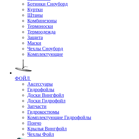
Ботинки Сноуборд
Куртки
Штаны
Комбинезоны
Термоноски
Термоодежда
Защита
Маски
Чехлы Сноуборд
Комплектующие
ФОЙЛ
Аксессуары
Гидрофойлы
Доски Вингфойл
Доски Гидрофойл
Запчасти
Гидрокостюмы
Комплектующие Гидрофойлы
Пончо
Крылья Вингфойл
Чехлы Фойл