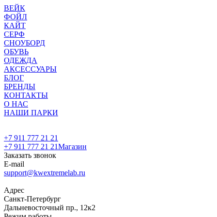
ВЕЙК
ФОЙЛ
КАЙТ
СЕРФ
СНОУБОРД
ОБУВЬ
ОДЕЖДА
АКСЕССУАРЫ
БЛОГ
БРЕНДЫ
КОНТАКТЫ
О НАС
НАШИ ПАРКИ
+7 911 777 21 21
+7 911 777 21 21
Магазин
Заказать звонок
E-mail
support@kwextremelab.ru
Адрес
Санкт-Петербург
Дальневосточный пр., 12к2
Режим работы