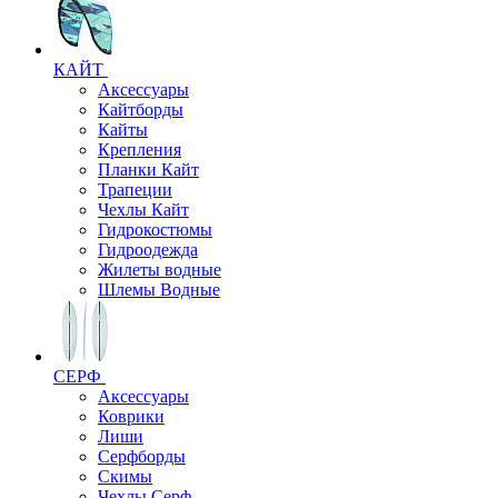
КАЙТ
Аксессуары
Кайтборды
Кайты
Крепления
Планки Кайт
Трапеции
Чехлы Кайт
Гидрокостюмы
Гидроодежда
Жилеты водные
Шлемы Водные
СЕРФ
Аксессуары
Коврики
Лиши
Серфборды
Скимы
Чехлы Cерф