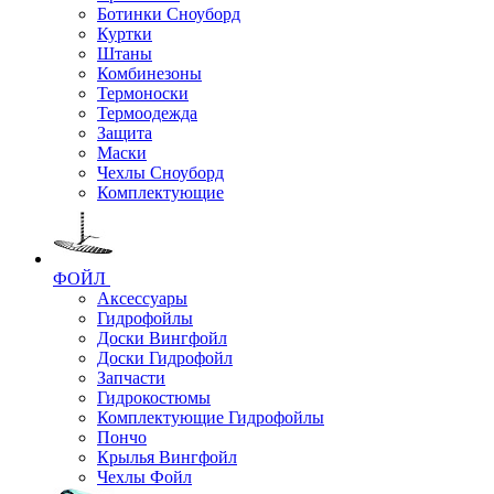
Ботинки Сноуборд
Куртки
Штаны
Комбинезоны
Термоноски
Термоодежда
Защита
Маски
Чехлы Сноуборд
Комплектующие
ФОЙЛ
Аксессуары
Гидрофойлы
Доски Вингфойл
Доски Гидрофойл
Запчасти
Гидрокостюмы
Комплектующие Гидрофойлы
Пончо
Крылья Вингфойл
Чехлы Фойл