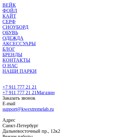
ВЕЙК
ФОЙЛ
КАЙТ
СЕРФ
СНОУБОРД
ОБУВЬ
ОДЕЖДА
АКСЕССУАРЫ
БЛОГ
БРЕНДЫ
КОНТАКТЫ
О НАС
НАШИ ПАРКИ
+7 911 777 21 21
+7 911 777 21 21
Магазин
Заказать звонок
E-mail
support@kwextremelab.ru
Адрес
Санкт-Петербург
Дальневосточный пр., 12к2
Режим работы