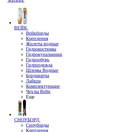
Каталог
ВЕЙК
Вейкборды
Крепления
Жилеты водные
Гидрокостюмы
Гидрокупальники
Гидрообувь
Гидроодежда
Шлемы Водные
Бордшорты
Лайкра
Комплектующие
Чехлы Вейк
Еще
СНОУБОРД
Сноуборды
Крепления