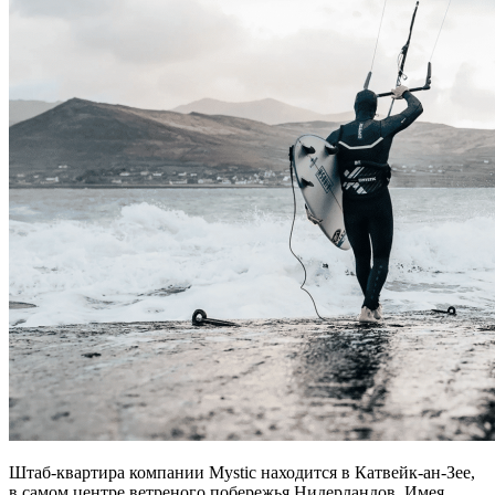
Штаб-квартира компании Mystic находится в Катвейк-ан-Зее,
в самом центре ветреного побережья Нидерландов. Имея