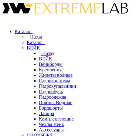
Каталог
Назад
Каталог
ВЕЙК
Назад
ВЕЙК
Вейкборды
Крепления
Жилеты водные
Гидрокостюмы
Гидрокупальники
Гидрообувь
Гидроодежда
Шлемы Водные
Бордшорты
Лайкра
Комплектующие
Чехлы Вейк
Аксессуары
СНОУБОРД