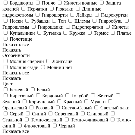
Бордшорты
Пончо
Жилеты водные
Защита
коленей
Перчатки
Рюкзаки
Длинные
гидрокостюмы
Гидрошорты
Лайкры
Гидрокуртки
Носки
Рубашки
Топ
Шлемы
Гидрообувь
Гидрошлемы
Гидрошапки
Гидроперчатки
Жилеты
Купальники
Бутылка
Кружка
Термос
Платье
Полотенце
Показать все
Показать
Особенности
Молния спереди
Лонгслив
Молния сзади
Молнии нет
Показать все
Показать
Цвет
Бежевый
Белый
Бирюзовый
Бордовый
Голубой
Желтый
Зеленый
Коричневый
Красный
Мульти
Оранжевый
Розовый
Светло-Серый
Светлый хаки
Серый
Синий
Сиреневый
Сливовый
Стальной
Темно-зеленый
Темно-оливковый
Темно-
синий
Фиолетовый
Черный
Показать все