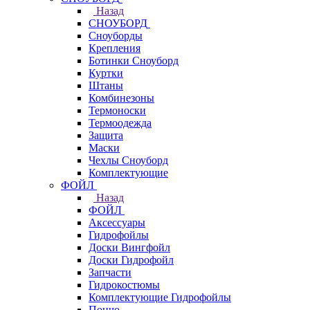
Назад
СНОУБОРД
Сноуборды
Крепления
Ботинки Сноуборд
Куртки
Штаны
Комбинезоны
Термоноски
Термоодежда
Защита
Маски
Чехлы Сноуборд
Комплектующие
ФОЙЛ
Назад
ФОЙЛ
Аксессуары
Гидрофойлы
Доски Вингфойл
Доски Гидрофойл
Запчасти
Гидрокостюмы
Комплектующие Гидрофойлы
Пончо