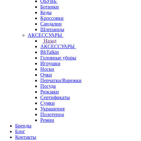
ОБУВЬ
Ботинки
Кеды
Кроссовки
Сандалии
Шлепанцы
АКСЕССУАРЫ
Назад
АКСЕССУАРЫ
BbTalkin
Головные уборы
Игрушки
Носки
Очки
Перчатки/Варежки
Посуда
Рюкзаки
Сертификаты
Сумки
Украшения
Полотенца
Ремни
Бренды
Блог
Контакты