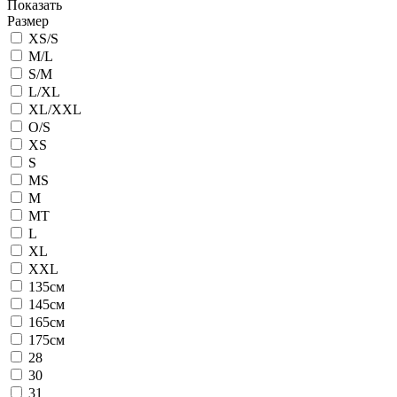
Показать
Размер
XS/S
M/L
S/M
L/XL
XL/XXL
O/S
XS
S
MS
M
MT
L
XL
XXL
135см
145см
165см
175см
28
30
31