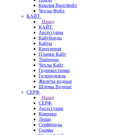
Крылья Вингфойл
Чехлы Фойл
КАЙТ
Назад
КАЙТ
Аксессуары
Кайтборды
Кайты
Крепления
Планки Кайт
Трапеции
Чехлы Кайт
Гидрокостюмы
Гидроодежда
Жилеты водные
Шлемы Водные
СЕРФ
Назад
СЕРФ
Аксессуары
Коврики
Лиши
Серфборды
Скимы