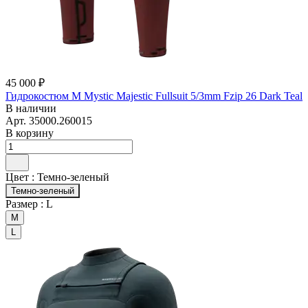
45 000 ₽
Гидрокостюм М Mystic Majestic Fullsuit 5/3mm Fzip 26 Dark Teal
В наличии
Арт.
35000.260015
В корзину
Цвет :
Темно-зеленый
Темно-зеленый
Размер :
L
M
L