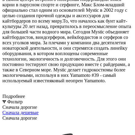
корни в парусном спорте и серфинге, Макс Блом-младший
официально стал одним из основателей Mystic в 2002 году с
целью создания прочной одежды и аксессуаров для
кайтбордеров по всему миру.То, что началось как бунт кайт-
культуры 20 лет назад, превратилось в переосмысление опыта
для большей части водного мира. Сегодня Mystic объединяет
кайтбордистов, виндсерферов, вейкбордистов и серферов со
всех уголков мира. За плечами у компании два десятилетия
новаторской деятельности, и они стремятся создать линейку
оборудования, в котором воплощены современные
технологии, экологичность и долговечность. Для этого они
постоянно тестируют свою продукцию вместе с райдерами, а
также в Северном море. Mystic делает гидрокостюмы более
экологичными, используя в них Yamamoto #39 - самый
используемый известняковый неопрен Yamamoto.
Подробнее
Фильтр
Сначала дорогие
Сначала дешевые
Сначала дорогие