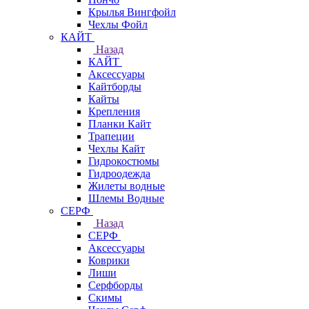
Крылья Вингфойл
Чехлы Фойл
КАЙТ
Назад
КАЙТ
Аксессуары
Кайтборды
Кайты
Крепления
Планки Кайт
Трапеции
Чехлы Кайт
Гидрокостюмы
Гидроодежда
Жилеты водные
Шлемы Водные
СЕРФ
Назад
СЕРФ
Аксессуары
Коврики
Лиши
Серфборды
Скимы