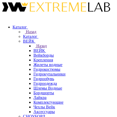
Каталог
Назад
Каталог
ВЕЙК
Назад
ВЕЙК
Вейкборды
Крепления
Жилеты водные
Гидрокостюмы
Гидрокупальники
Гидрообувь
Гидроодежда
Шлемы Водные
Бордшорты
Лайкра
Комплектующие
Чехлы Вейк
Аксессуары
СНОУБОРД