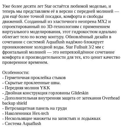
Уже более десяти лет Star остаётся любимой моделью, и
теперь мы представляем её в версии с передней молнией —
для ещё более точной посадки, комфорта и свободы
движений. Созданный из эластичного неопрена MX2 и
спроектированный по 3D-технологиям с применением
виртуального моделирования, этот гидрокостюм идеально
облегает тело по всему контуру. Обновлённый дизайн в
сочетании с системой Aquaflush надёжно блокирует
проникновение холодной воды. Star Fullsuit 3/2 мм с
фронтальной молнией — это непревзойдённое сочетание
комфорта и производительности для тех, кто ценит качество
проверенное временем.
Особенности:
- Герметичная проклейка стыков
- Скрытые проклеенные швы.
- Передняя молния YKK
- Двойная конструкция горловины Glideskin
- Дополнительная внутренняя защита от затекания Overhead
backup shield
- Ветрозащитная панель на груди
- Наколенники Hex-tech
- Нескользящие манжеты на запястьях и лодыжках
- Система Aquaflush