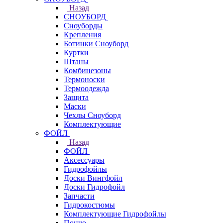
Назад
СНОУБОРД
Сноуборды
Крепления
Ботинки Сноуборд
Куртки
Штаны
Комбинезоны
Термоноски
Термоодежда
Защита
Маски
Чехлы Сноуборд
Комплектующие
ФОЙЛ
Назад
ФОЙЛ
Аксессуары
Гидрофойлы
Доски Вингфойл
Доски Гидрофойл
Запчасти
Гидрокостюмы
Комплектующие Гидрофойлы
Пончо