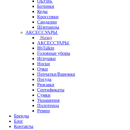
ОБУВЬ
Ботинки
Кеды
Кроссовки
Сандалии
Шлепанцы
АКСЕССУАРЫ
Назад
АКСЕССУАРЫ
BbTalkin
Головные уборы
Игрушки
Носки
Очки
Перчатки/Варежки
Посуда
Рюкзаки
Сертификаты
Сумки
Украшения
Полотенца
Ремни
Бренды
Блог
Контакты