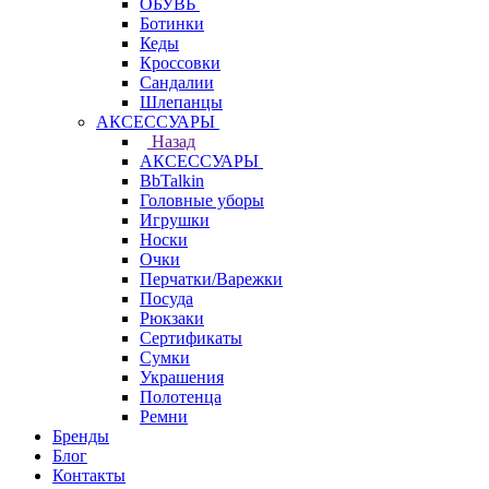
ОБУВЬ
Ботинки
Кеды
Кроссовки
Сандалии
Шлепанцы
АКСЕССУАРЫ
Назад
АКСЕССУАРЫ
BbTalkin
Головные уборы
Игрушки
Носки
Очки
Перчатки/Варежки
Посуда
Рюкзаки
Сертификаты
Сумки
Украшения
Полотенца
Ремни
Бренды
Блог
Контакты