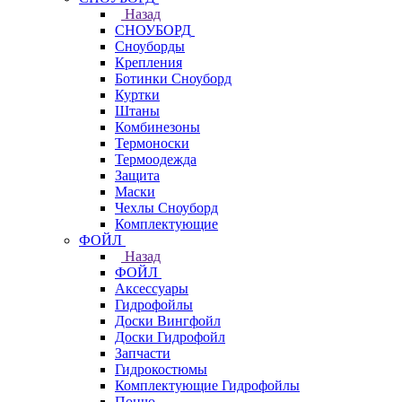
Назад
СНОУБОРД
Сноуборды
Крепления
Ботинки Сноуборд
Куртки
Штаны
Комбинезоны
Термоноски
Термоодежда
Защита
Маски
Чехлы Сноуборд
Комплектующие
ФОЙЛ
Назад
ФОЙЛ
Аксессуары
Гидрофойлы
Доски Вингфойл
Доски Гидрофойл
Запчасти
Гидрокостюмы
Комплектующие Гидрофойлы
Пончо