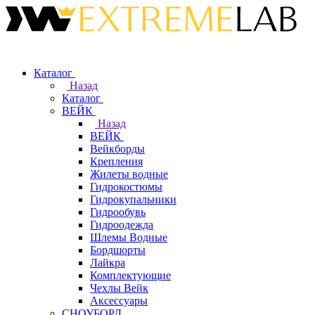
Каталог
Назад
Каталог
ВЕЙК
Назад
ВЕЙК
Вейкборды
Крепления
Жилеты водные
Гидрокостюмы
Гидрокупальники
Гидрообувь
Гидроодежда
Шлемы Водные
Бордшорты
Лайкра
Комплектующие
Чехлы Вейк
Аксессуары
СНОУБОРД