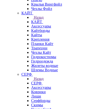
Крылья Вингфойл
Чехлы Фойл
КАЙТ
Назад
КАЙТ
Аксессуары
Кайтборды
Кайты
Крепления
Планки Кайт
Трапеции
Чехлы Кайт
Гидрокостюмы
Гидроодежда
Жилеты водные
Шлемы Водные
СЕРФ
Назад
СЕРФ
Аксессуары
Коврики
Лиши
Серфборды
Скимы