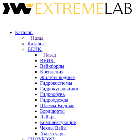
Каталог
Назад
Каталог
ВЕЙК
Назад
ВЕЙК
Вейкборды
Крепления
Жилеты водные
Гидрокостюмы
Гидрокупальники
Гидрообувь
Гидроодежда
Шлемы Водные
Бордшорты
Лайкра
Комплектующие
Чехлы Вейк
Аксессуары
СНОУБОРД