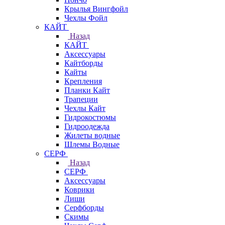
Крылья Вингфойл
Чехлы Фойл
КАЙТ
Назад
КАЙТ
Аксессуары
Кайтборды
Кайты
Крепления
Планки Кайт
Трапеции
Чехлы Кайт
Гидрокостюмы
Гидроодежда
Жилеты водные
Шлемы Водные
СЕРФ
Назад
СЕРФ
Аксессуары
Коврики
Лиши
Серфборды
Скимы