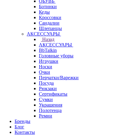
ОБУВЬ
Ботинки
Кеды
Кроссовки
Сандалии
Шлепанцы
АКСЕССУАРЫ
Назад
АКСЕССУАРЫ
BbTalkin
Головные уборы
Игрушки
Носки
Очки
Перчатки/Варежки
Посуда
Рюкзаки
Сертификаты
Сумки
Украшения
Полотенца
Ремни
Бренды
Блог
Контакты