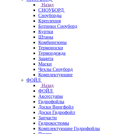
Назад
СНОУБОРД
Сноуборды
Крепления
Ботинки Сноуборд
Куртки
Штаны
Комбинезоны
Термоноски
Термоодежда
Защита
Маски
Чехлы Сноуборд
Комплектующие
ФОЙЛ
Назад
ФОЙЛ
Аксессуары
Гидрофойлы
Доски Вингфойл
Доски Гидрофойл
Запчасти
Гидрокостюмы
Комплектующие Гидрофойлы
Пончо