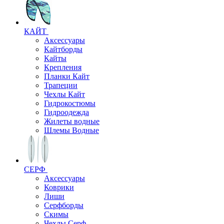
КАЙТ
Аксессуары
Кайтборды
Кайты
Крепления
Планки Кайт
Трапеции
Чехлы Кайт
Гидрокостюмы
Гидроодежда
Жилеты водные
Шлемы Водные
СЕРФ
Аксессуары
Коврики
Лиши
Серфборды
Скимы
Чехлы Cерф