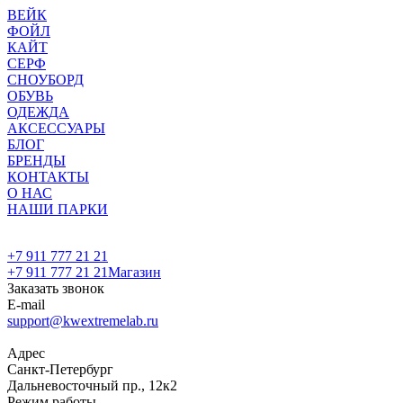
ВЕЙК
ФОЙЛ
КАЙТ
СЕРФ
СНОУБОРД
ОБУВЬ
ОДЕЖДА
АКСЕССУАРЫ
БЛОГ
БРЕНДЫ
КОНТАКТЫ
О НАС
НАШИ ПАРКИ
+7 911 777 21 21
+7 911 777 21 21
Магазин
Заказать звонок
E-mail
support@kwextremelab.ru
Адрес
Санкт-Петербург
Дальневосточный пр., 12к2
Режим работы