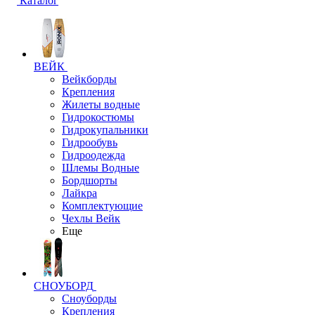
Каталог
ВЕЙК
Вейкборды
Крепления
Жилеты водные
Гидрокостюмы
Гидрокупальники
Гидрообувь
Гидроодежда
Шлемы Водные
Бордшорты
Лайкра
Комплектующие
Чехлы Вейк
Еще
СНОУБОРД
Сноуборды
Крепления