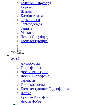
Ботинки Сноуборд
Куртки
Штаны
Комбинезоны
Термоноски
Термоодежда
Защита
Маски
Чехлы Сноуборд
Комплектующие
ФОЙЛ
Аксессуары
Гидрофойлы
Доски Вингфойл
Доски Гидрофойл
Запчасти
Гидрокостюмы
Комплектующие Гидрофойлы
Пончо
Крылья Вингфойл
Чехлы Фойл