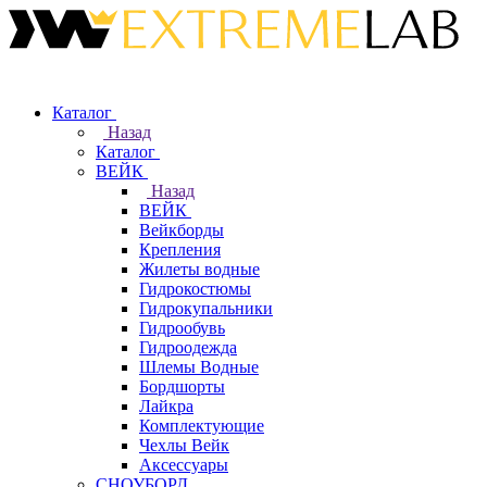
Каталог
Назад
Каталог
ВЕЙК
Назад
ВЕЙК
Вейкборды
Крепления
Жилеты водные
Гидрокостюмы
Гидрокупальники
Гидрообувь
Гидроодежда
Шлемы Водные
Бордшорты
Лайкра
Комплектующие
Чехлы Вейк
Аксессуары
СНОУБОРД