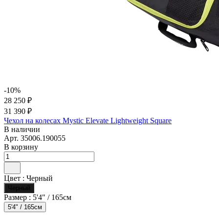
-10%
28 250 ₽
31 390 ₽
Чехол на колесах Mystic Elevate Lightweight Square
В наличии
Арт.
35006.190055
В корзину
Цвет :
Черный
Черный
Размер :
5'4" / 165см
5'4" / 165см