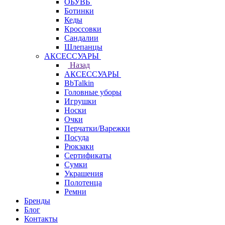
ОБУВЬ
Ботинки
Кеды
Кроссовки
Сандалии
Шлепанцы
АКСЕССУАРЫ
Назад
АКСЕССУАРЫ
BbTalkin
Головные уборы
Игрушки
Носки
Очки
Перчатки/Варежки
Посуда
Рюкзаки
Сертификаты
Сумки
Украшения
Полотенца
Ремни
Бренды
Блог
Контакты