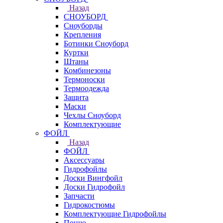
Назад
СНОУБОРД
Сноуборды
Крепления
Ботинки Сноуборд
Куртки
Штаны
Комбинезоны
Термоноски
Термоодежда
Защита
Маски
Чехлы Сноуборд
Комплектующие
ФОЙЛ
Назад
ФОЙЛ
Аксессуары
Гидрофойлы
Доски Вингфойл
Доски Гидрофойл
Запчасти
Гидрокостюмы
Комплектующие Гидрофойлы
Пончо