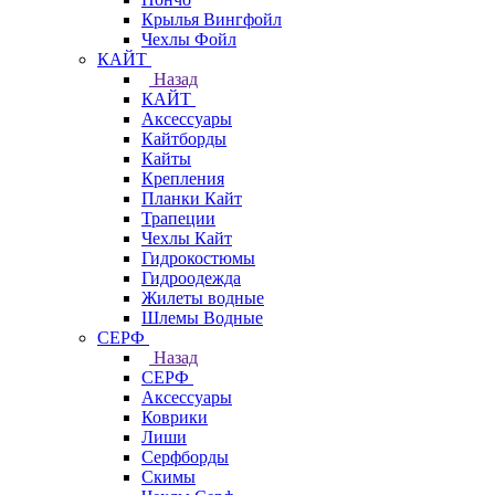
Крылья Вингфойл
Чехлы Фойл
КАЙТ
Назад
КАЙТ
Аксессуары
Кайтборды
Кайты
Крепления
Планки Кайт
Трапеции
Чехлы Кайт
Гидрокостюмы
Гидроодежда
Жилеты водные
Шлемы Водные
СЕРФ
Назад
СЕРФ
Аксессуары
Коврики
Лиши
Серфборды
Скимы