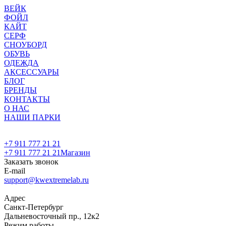
ВЕЙК
ФОЙЛ
КАЙТ
СЕРФ
СНОУБОРД
ОБУВЬ
ОДЕЖДА
АКСЕССУАРЫ
БЛОГ
БРЕНДЫ
КОНТАКТЫ
О НАС
НАШИ ПАРКИ
+7 911 777 21 21
+7 911 777 21 21
Магазин
Заказать звонок
E-mail
support@kwextremelab.ru
Адрес
Санкт-Петербург
Дальневосточный пр., 12к2
Режим работы