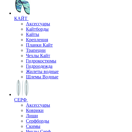
КАЙТ
Аксессуары
Кайтборды
Кайты
Крепления
Планки Кайт
Трапеции
Чехлы Кайт
Гидрокостюмы
Гидроодежда
Жилеты водные
Шлемы Водные
СЕРФ
Аксессуары
Коврики
Лиши
Серфборды
Скимы
Чехлы Cерф