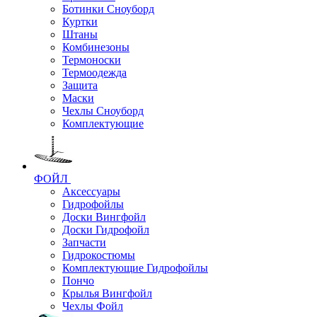
Ботинки Сноуборд
Куртки
Штаны
Комбинезоны
Термоноски
Термоодежда
Защита
Маски
Чехлы Сноуборд
Комплектующие
ФОЙЛ
Аксессуары
Гидрофойлы
Доски Вингфойл
Доски Гидрофойл
Запчасти
Гидрокостюмы
Комплектующие Гидрофойлы
Пончо
Крылья Вингфойл
Чехлы Фойл