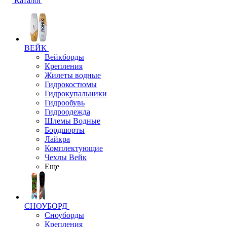
Каталог
ВЕЙК
Вейкборды
Крепления
Жилеты водные
Гидрокостюмы
Гидрокупальники
Гидрообувь
Гидроодежда
Шлемы Водные
Бордшорты
Лайкра
Комплектующие
Чехлы Вейк
Еще
СНОУБОРД
Сноуборды
Крепления