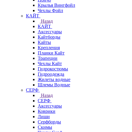
Крылья Вингфойл
Чехлы Фойл
КАЙТ
Назад
КАЙТ
Аксессуары
Кайтборды
Кайты
Крепления
Планки Кайт
Трапеции
Чехлы Кайт
Гидрокостюмы
Гидроодежда
Жилеты водные
Шлемы Водные
СЕРФ
Назад
СЕРФ
Аксессуары
Коврики
Лиши
Серфборды
Скимы