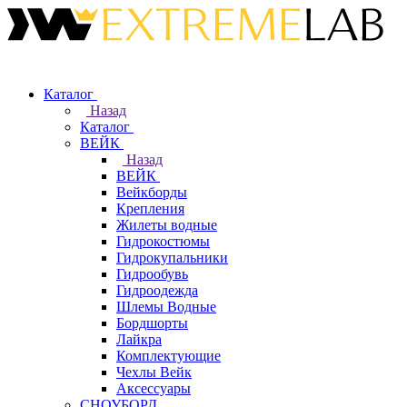
Каталог
Назад
Каталог
ВЕЙК
Назад
ВЕЙК
Вейкборды
Крепления
Жилеты водные
Гидрокостюмы
Гидрокупальники
Гидрообувь
Гидроодежда
Шлемы Водные
Бордшорты
Лайкра
Комплектующие
Чехлы Вейк
Аксессуары
СНОУБОРД