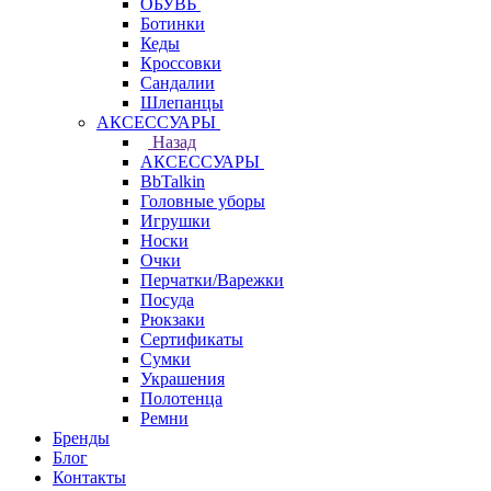
ОБУВЬ
Ботинки
Кеды
Кроссовки
Сандалии
Шлепанцы
АКСЕССУАРЫ
Назад
АКСЕССУАРЫ
BbTalkin
Головные уборы
Игрушки
Носки
Очки
Перчатки/Варежки
Посуда
Рюкзаки
Сертификаты
Сумки
Украшения
Полотенца
Ремни
Бренды
Блог
Контакты