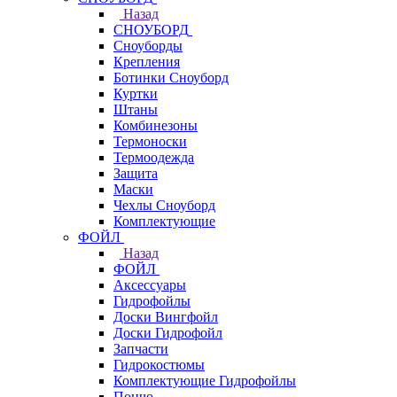
Назад
СНОУБОРД
Сноуборды
Крепления
Ботинки Сноуборд
Куртки
Штаны
Комбинезоны
Термоноски
Термоодежда
Защита
Маски
Чехлы Сноуборд
Комплектующие
ФОЙЛ
Назад
ФОЙЛ
Аксессуары
Гидрофойлы
Доски Вингфойл
Доски Гидрофойл
Запчасти
Гидрокостюмы
Комплектующие Гидрофойлы
Пончо