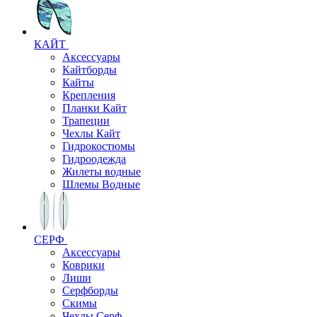
КАЙТ
Аксессуары
Кайтборды
Кайты
Крепления
Планки Кайт
Трапеции
Чехлы Кайт
Гидрокостюмы
Гидроодежда
Жилеты водные
Шлемы Водные
СЕРФ
Аксессуары
Коврики
Лиши
Серфборды
Скимы
Чехлы Cерф