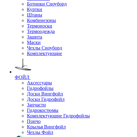
Ботинки Сноуборд
Куртки
Штаны
Комбинезоны
Термоноски
Термоодежда
Защита
Маски
Чехлы Сноуборд
Комплектующие
ФОЙЛ
Аксессуары
Гидрофойлы
Доски Вингфойл
Доски Гидрофойл
Запчасти
Гидрокостюмы
Комплектующие Гидрофойлы
Пончо
Крылья Вингфойл
Чехлы Фойл