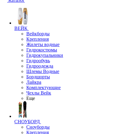
Каталог
ВЕЙК
Вейкборды
Крепления
Жилеты водные
Гидрокостюмы
Гидрокупальники
Гидрообувь
Гидроодежда
Шлемы Водные
Бордшорты
Лайкра
Комплектующие
Чехлы Вейк
Еще
СНОУБОРД
Сноуборды
Крепления