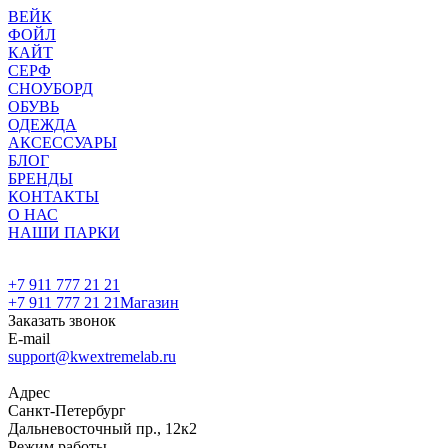
ВЕЙК
ФОЙЛ
КАЙТ
СЕРФ
СНОУБОРД
ОБУВЬ
ОДЕЖДА
АКСЕССУАРЫ
БЛОГ
БРЕНДЫ
КОНТАКТЫ
О НАС
НАШИ ПАРКИ
+7 911 777 21 21
+7 911 777 21 21
Магазин
Заказать звонок
E-mail
support@kwextremelab.ru
Адрес
Санкт-Петербург
Дальневосточный пр., 12к2
Режим работы