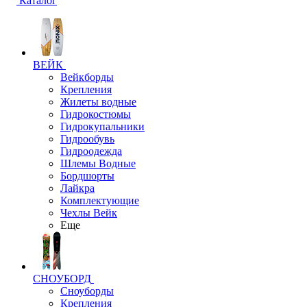
Каталог
ВЕЙК
Вейкборды
Крепления
Жилеты водные
Гидрокостюмы
Гидрокупальники
Гидрообувь
Гидроодежда
Шлемы Водные
Бордшорты
Лайкра
Комплектующие
Чехлы Вейк
Еще
СНОУБОРД
Сноуборды
Крепления