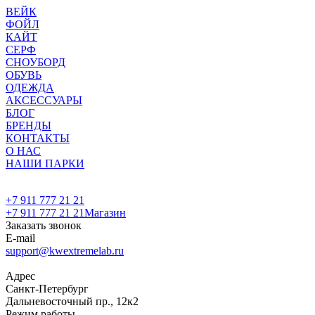
ВЕЙК
ФОЙЛ
КАЙТ
СЕРФ
СНОУБОРД
ОБУВЬ
ОДЕЖДА
АКСЕССУАРЫ
БЛОГ
БРЕНДЫ
КОНТАКТЫ
О НАС
НАШИ ПАРКИ
+7 911 777 21 21
+7 911 777 21 21
Магазин
Заказать звонок
E-mail
support@kwextremelab.ru
Адрес
Санкт-Петербург
Дальневосточный пр., 12к2
Режим работы