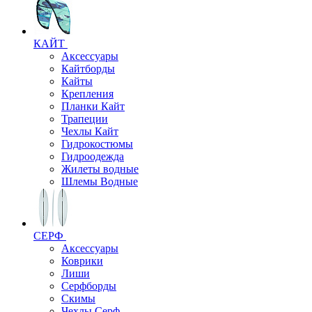
КАЙТ
Аксессуары
Кайтборды
Кайты
Крепления
Планки Кайт
Трапеции
Чехлы Кайт
Гидрокостюмы
Гидроодежда
Жилеты водные
Шлемы Водные
СЕРФ
Аксессуары
Коврики
Лиши
Серфборды
Скимы
Чехлы Cерф