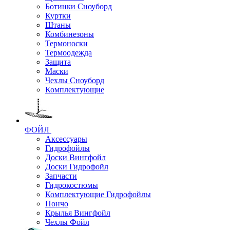
Ботинки Сноуборд
Куртки
Штаны
Комбинезоны
Термоноски
Термоодежда
Защита
Маски
Чехлы Сноуборд
Комплектующие
ФОЙЛ
Аксессуары
Гидрофойлы
Доски Вингфойл
Доски Гидрофойл
Запчасти
Гидрокостюмы
Комплектующие Гидрофойлы
Пончо
Крылья Вингфойл
Чехлы Фойл