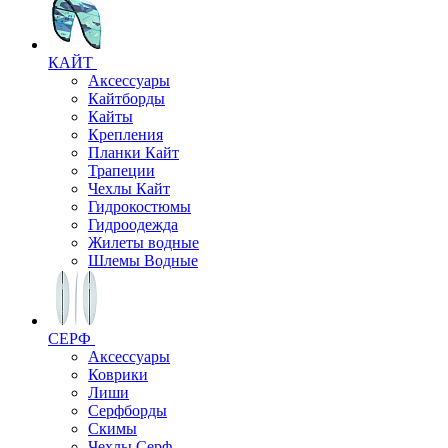
КАЙТ
Аксессуары
Кайтборды
Кайты
Крепления
Планки Кайт
Трапеции
Чехлы Кайт
Гидрокостюмы
Гидроодежда
Жилеты водные
Шлемы Водные
СЕРФ
Аксессуары
Коврики
Лиши
Серфборды
Скимы
Чехлы Cерф