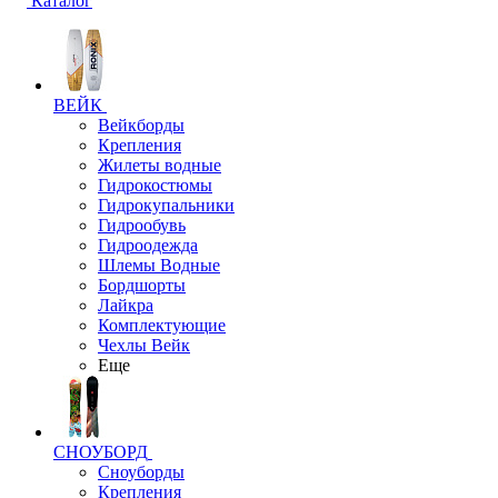
Каталог
ВЕЙК
Вейкборды
Крепления
Жилеты водные
Гидрокостюмы
Гидрокупальники
Гидрообувь
Гидроодежда
Шлемы Водные
Бордшорты
Лайкра
Комплектующие
Чехлы Вейк
Еще
СНОУБОРД
Сноуборды
Крепления