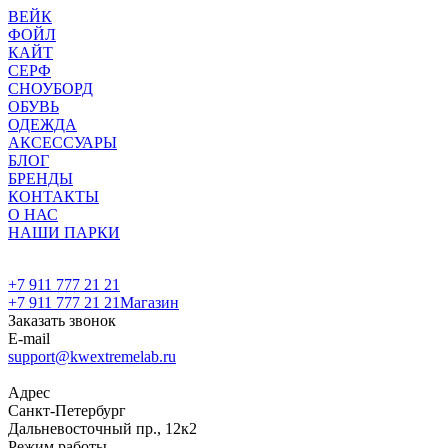
ВЕЙК
ФОЙЛ
КАЙТ
СЕРФ
СНОУБОРД
ОБУВЬ
ОДЕЖДА
АКСЕССУАРЫ
БЛОГ
БРЕНДЫ
КОНТАКТЫ
О НАС
НАШИ ПАРКИ
+7 911 777 21 21
+7 911 777 21 21
Магазин
Заказать звонок
E-mail
support@kwextremelab.ru
Адрес
Санкт-Петербург
Дальневосточный пр., 12к2
Режим работы