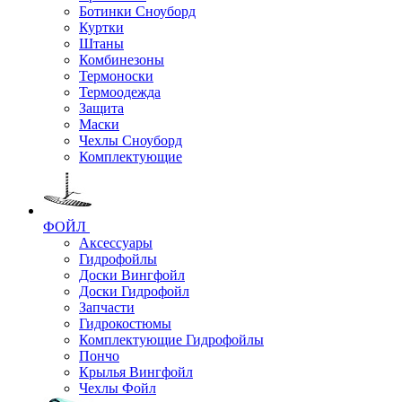
Ботинки Сноуборд
Куртки
Штаны
Комбинезоны
Термоноски
Термоодежда
Защита
Маски
Чехлы Сноуборд
Комплектующие
ФОЙЛ
Аксессуары
Гидрофойлы
Доски Вингфойл
Доски Гидрофойл
Запчасти
Гидрокостюмы
Комплектующие Гидрофойлы
Пончо
Крылья Вингфойл
Чехлы Фойл