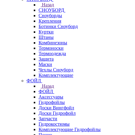
Назад
СНОУБОРД
Сноуборды
Крепления
Ботинки Сноуборд
Куртки
Штаны
Комбинезоны
Термоноски
Термоодежда
Защита
Маски
Чехлы Сноуборд
Комплектующие
ФОЙЛ
Назад
ФОЙЛ
Аксессуары
Гидрофойлы
Доски Вингфойл
Доски Гидрофойл
Запчасти
Гидрокостюмы
Комплектующие Гидрофойлы
Пончо