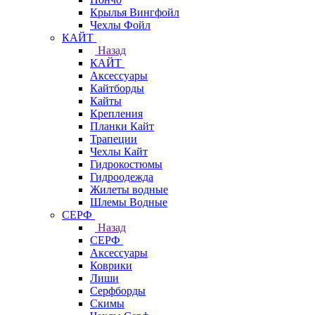
Крылья Вингфойл
Чехлы Фойл
КАЙТ
Назад
КАЙТ
Аксессуары
Кайтборды
Кайты
Крепления
Планки Кайт
Трапеции
Чехлы Кайт
Гидрокостюмы
Гидроодежда
Жилеты водные
Шлемы Водные
СЕРФ
Назад
СЕРФ
Аксессуары
Коврики
Лиши
Серфборды
Скимы