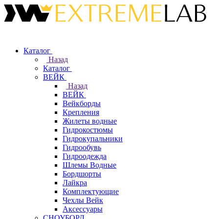
Каталог
Назад
Каталог
ВЕЙК
Назад
ВЕЙК
Вейкборды
Крепления
Жилеты водные
Гидрокостюмы
Гидрокупальники
Гидрообувь
Гидроодежда
Шлемы Водные
Бордшорты
Лайкра
Комплектующие
Чехлы Вейк
Аксессуары
СНОУБОРД