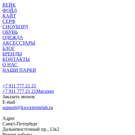
ВЕЙК
ФОЙЛ
КАЙТ
СЕРФ
СНОУБОРД
ОБУВЬ
ОДЕЖДА
АКСЕССУАРЫ
БЛОГ
БРЕНДЫ
КОНТАКТЫ
О НАС
НАШИ ПАРКИ
+7 911 777 21 21
+7 911 777 21 21
Магазин
Заказать звонок
E-mail
support@kwextremelab.ru
Адрес
Санкт-Петербург
Дальневосточный пр., 12к2
Режим работы