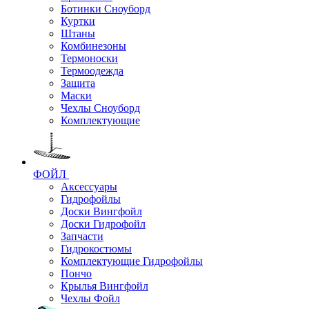
Ботинки Сноуборд
Куртки
Штаны
Комбинезоны
Термоноски
Термоодежда
Защита
Маски
Чехлы Сноуборд
Комплектующие
ФОЙЛ
Аксессуары
Гидрофойлы
Доски Вингфойл
Доски Гидрофойл
Запчасти
Гидрокостюмы
Комплектующие Гидрофойлы
Пончо
Крылья Вингфойл
Чехлы Фойл