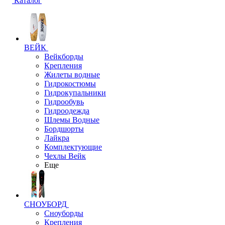
Каталог
ВЕЙК
Вейкборды
Крепления
Жилеты водные
Гидрокостюмы
Гидрокупальники
Гидрообувь
Гидроодежда
Шлемы Водные
Бордшорты
Лайкра
Комплектующие
Чехлы Вейк
Еще
СНОУБОРД
Сноуборды
Крепления