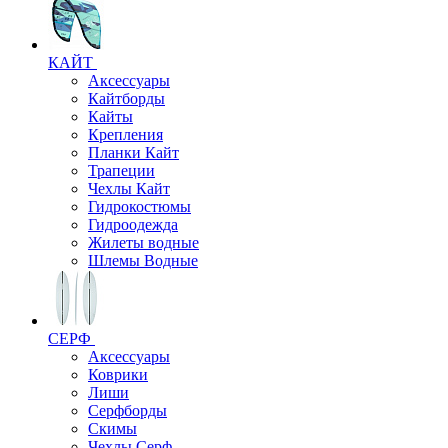
КАЙТ
Аксессуары
Кайтборды
Кайты
Крепления
Планки Кайт
Трапеции
Чехлы Кайт
Гидрокостюмы
Гидроодежда
Жилеты водные
Шлемы Водные
СЕРФ
Аксессуары
Коврики
Лиши
Серфборды
Скимы
Чехлы Cерф