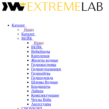
Каталог
Назад
Каталог
ВЕЙК
Назад
ВЕЙК
Вейкборды
Крепления
Жилеты водные
Гидрокостюмы
Гидрокупальники
Гидрообувь
Гидроодежда
Шлемы Водные
Бордшорты
Лайкра
Комплектующие
Чехлы Вейк
Аксессуары
СНОУБОРД