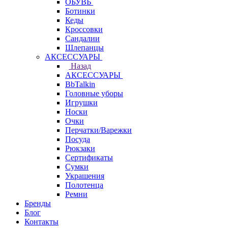
ОБУВЬ
Ботинки
Кеды
Кроссовки
Сандалии
Шлепанцы
АКСЕССУАРЫ
Назад
АКСЕССУАРЫ
BbTalkin
Головные уборы
Игрушки
Носки
Очки
Перчатки/Варежки
Посуда
Рюкзаки
Сертификаты
Сумки
Украшения
Полотенца
Ремни
Бренды
Блог
Контакты