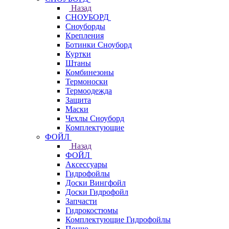
Назад
СНОУБОРД
Сноуборды
Крепления
Ботинки Сноуборд
Куртки
Штаны
Комбинезоны
Термоноски
Термоодежда
Защита
Маски
Чехлы Сноуборд
Комплектующие
ФОЙЛ
Назад
ФОЙЛ
Аксессуары
Гидрофойлы
Доски Вингфойл
Доски Гидрофойл
Запчасти
Гидрокостюмы
Комплектующие Гидрофойлы
Пончо