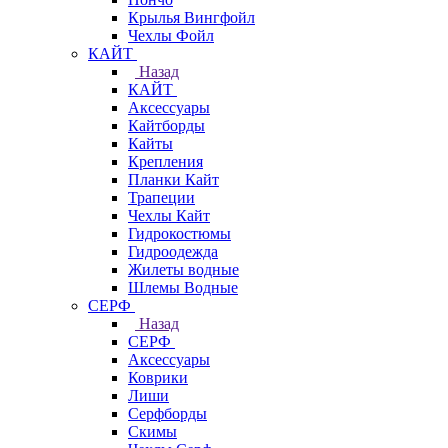
Крылья Вингфойл
Чехлы Фойл
КАЙТ
Назад
КАЙТ
Аксессуары
Кайтборды
Кайты
Крепления
Планки Кайт
Трапеции
Чехлы Кайт
Гидрокостюмы
Гидроодежда
Жилеты водные
Шлемы Водные
СЕРФ
Назад
СЕРФ
Аксессуары
Коврики
Лиши
Серфборды
Скимы