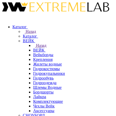
Каталог
Назад
Каталог
ВЕЙК
Назад
ВЕЙК
Вейкборды
Крепления
Жилеты водные
Гидрокостюмы
Гидрокупальники
Гидрообувь
Гидроодежда
Шлемы Водные
Бордшорты
Лайкра
Комплектующие
Чехлы Вейк
Аксессуары
СНОУБОРД