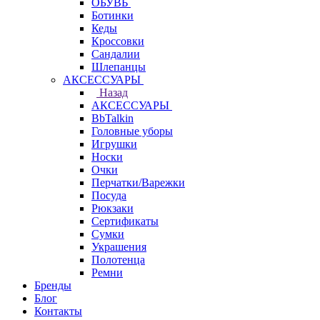
ОБУВЬ
Ботинки
Кеды
Кроссовки
Сандалии
Шлепанцы
АКСЕССУАРЫ
Назад
АКСЕССУАРЫ
BbTalkin
Головные уборы
Игрушки
Носки
Очки
Перчатки/Варежки
Посуда
Рюкзаки
Сертификаты
Сумки
Украшения
Полотенца
Ремни
Бренды
Блог
Контакты