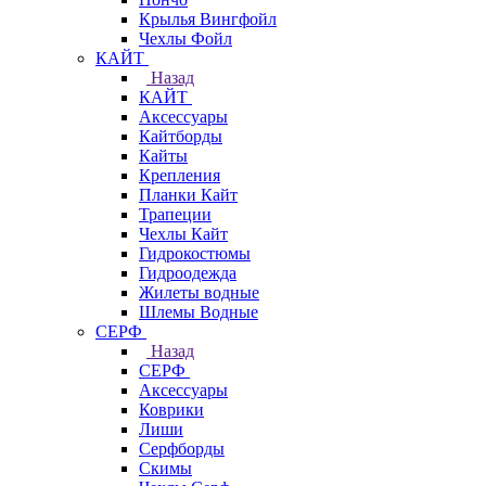
Крылья Вингфойл
Чехлы Фойл
КАЙТ
Назад
КАЙТ
Аксессуары
Кайтборды
Кайты
Крепления
Планки Кайт
Трапеции
Чехлы Кайт
Гидрокостюмы
Гидроодежда
Жилеты водные
Шлемы Водные
СЕРФ
Назад
СЕРФ
Аксессуары
Коврики
Лиши
Серфборды
Скимы