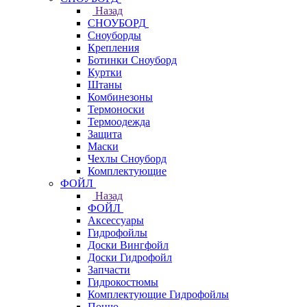
Назад
СНОУБОРД
Сноуборды
Крепления
Ботинки Сноуборд
Куртки
Штаны
Комбинезоны
Термоноски
Термоодежда
Защита
Маски
Чехлы Сноуборд
Комплектующие
ФОЙЛ
Назад
ФОЙЛ
Аксессуары
Гидрофойлы
Доски Вингфойл
Доски Гидрофойл
Запчасти
Гидрокостюмы
Комплектующие Гидрофойлы
Пончо