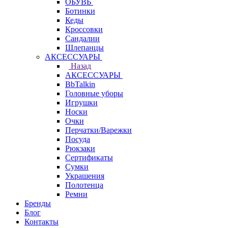
ОБУВЬ
Ботинки
Кеды
Кроссовки
Сандалии
Шлепанцы
АКСЕССУАРЫ
Назад
АКСЕССУАРЫ
BbTalkin
Головные уборы
Игрушки
Носки
Очки
Перчатки/Варежки
Посуда
Рюкзаки
Сертификаты
Сумки
Украшения
Полотенца
Ремни
Бренды
Блог
Контакты