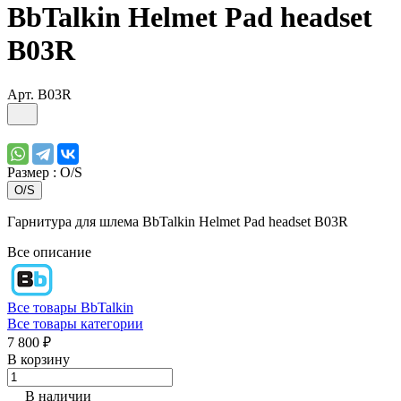
BbTalkin Helmet Pad headset
B03R
Арт.
B03R
Размер :
O/S
O/S
Гарнитура для шлема BbTalkin Helmet Pad headset B03R
Все описание
Все товары BbTalkin
Все товары категории
7 800 ₽
В корзину
В наличии