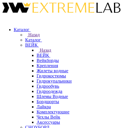
Каталог
Назад
Каталог
ВЕЙК
Назад
ВЕЙК
Вейкборды
Крепления
Жилеты водные
Гидрокостюмы
Гидрокупальники
Гидрообувь
Гидроодежда
Шлемы Водные
Бордшорты
Лайкра
Комплектующие
Чехлы Вейк
Аксессуары
СНОУБОРД