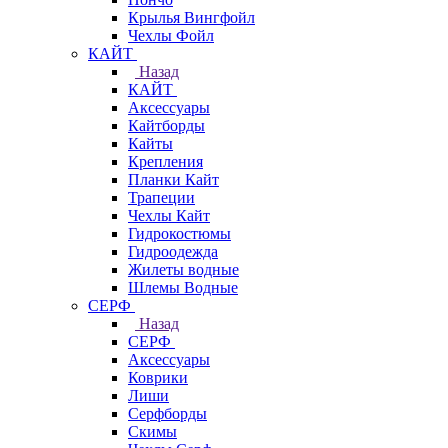
Крылья Вингфойл
Чехлы Фойл
КАЙТ
Назад
КАЙТ
Аксессуары
Кайтборды
Кайты
Крепления
Планки Кайт
Трапеции
Чехлы Кайт
Гидрокостюмы
Гидроодежда
Жилеты водные
Шлемы Водные
СЕРФ
Назад
СЕРФ
Аксессуары
Коврики
Лиши
Серфборды
Скимы