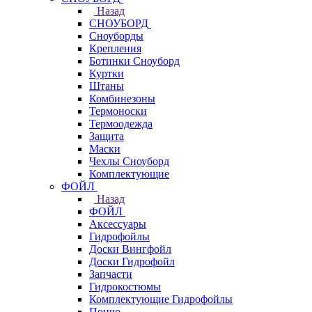
Назад
СНОУБОРД
Сноуборды
Крепления
Ботинки Сноуборд
Куртки
Штаны
Комбинезоны
Термоноски
Термоодежда
Защита
Маски
Чехлы Сноуборд
Комплектующие
ФОЙЛ
Назад
ФОЙЛ
Аксессуары
Гидрофойлы
Доски Вингфойл
Доски Гидрофойл
Запчасти
Гидрокостюмы
Комплектующие Гидрофойлы
Пончо