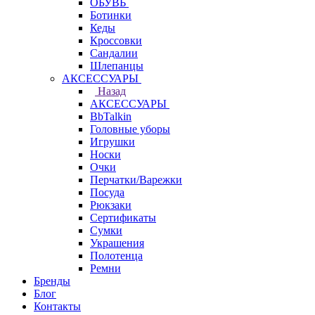
ОБУВЬ
Ботинки
Кеды
Кроссовки
Сандалии
Шлепанцы
АКСЕССУАРЫ
Назад
АКСЕССУАРЫ
BbTalkin
Головные уборы
Игрушки
Носки
Очки
Перчатки/Варежки
Посуда
Рюкзаки
Сертификаты
Сумки
Украшения
Полотенца
Ремни
Бренды
Блог
Контакты