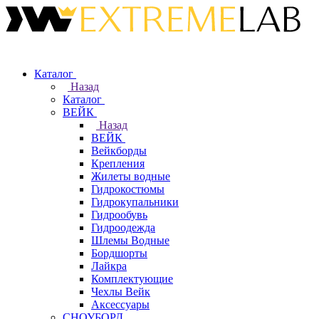
Каталог
Назад
Каталог
ВЕЙК
Назад
ВЕЙК
Вейкборды
Крепления
Жилеты водные
Гидрокостюмы
Гидрокупальники
Гидрообувь
Гидроодежда
Шлемы Водные
Бордшорты
Лайкра
Комплектующие
Чехлы Вейк
Аксессуары
СНОУБОРД