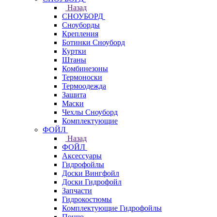
Назад
СНОУБОРД
Сноуборды
Крепления
Ботинки Сноуборд
Куртки
Штаны
Комбинезоны
Термоноски
Термоодежда
Защита
Маски
Чехлы Сноуборд
Комплектующие
ФОЙЛ
Назад
ФОЙЛ
Аксессуары
Гидрофойлы
Доски Вингфойл
Доски Гидрофойл
Запчасти
Гидрокостюмы
Комплектующие Гидрофойлы
Пончо