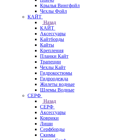
Крылья Вингфойл
Чехлы Фойл
КАЙТ
Назад
КАЙТ
Аксессуары
Кайтборды
Кайты
Крепления
Планки Кайт
Трапеции
Чехлы Кайт
Гидрокостюмы
Гидроодежда
Жилеты водные
Шлемы Водные
СЕРФ
Назад
СЕРФ
Аксессуары
Коврики
Лиши
Серфборды
Скимы