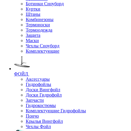
Ботинки Сноуборд
Куртки
Штаны
Комбинезоны
Термоноски
Термоодежда
Защита
Маски
Чехлы Сноуборд
Комплектующие
ФОЙЛ
Аксессуары
Гидрофойлы
Доски Вингфойл
Доски Гидрофойл
Запчасти
Гидрокостюмы
Комплектующие Гидрофойлы
Пончо
Крылья Вингфойл
Чехлы Фойл