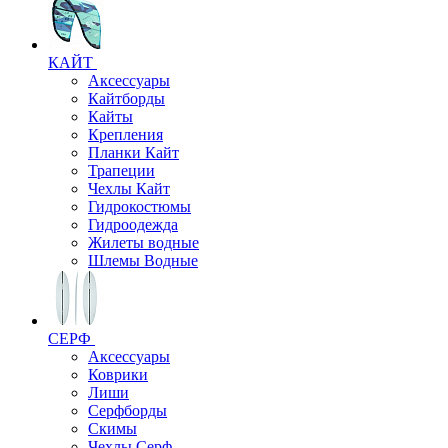
КАЙТ
Аксессуары
Кайтборды
Кайты
Крепления
Планки Кайт
Трапеции
Чехлы Кайт
Гидрокостюмы
Гидроодежда
Жилеты водные
Шлемы Водные
СЕРФ
Аксессуары
Коврики
Лиши
Серфборды
Скимы
Чехлы Cерф