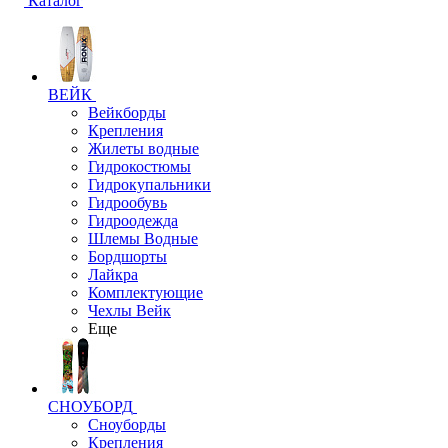
Каталог
ВЕЙК
Вейкборды
Крепления
Жилеты водные
Гидрокостюмы
Гидрокупальники
Гидрообувь
Гидроодежда
Шлемы Водные
Бордшорты
Лайкра
Комплектующие
Чехлы Вейк
Еще
СНОУБОРД
Сноуборды
Крепления