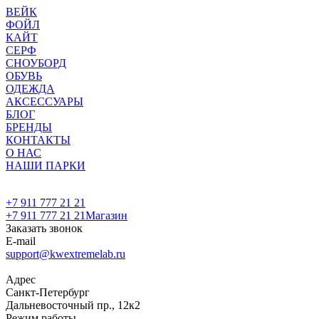
ВЕЙК
ФОЙЛ
КАЙТ
СЕРФ
СНОУБОРД
ОБУВЬ
ОДЕЖДА
АКСЕССУАРЫ
БЛОГ
БРЕНДЫ
КОНТАКТЫ
О НАС
НАШИ ПАРКИ
+7 911 777 21 21
+7 911 777 21 21
Магазин
Заказать звонок
E-mail
support@kwextremelab.ru
Адрес
Санкт-Петербург
Дальневосточный пр., 12к2
Режим работы