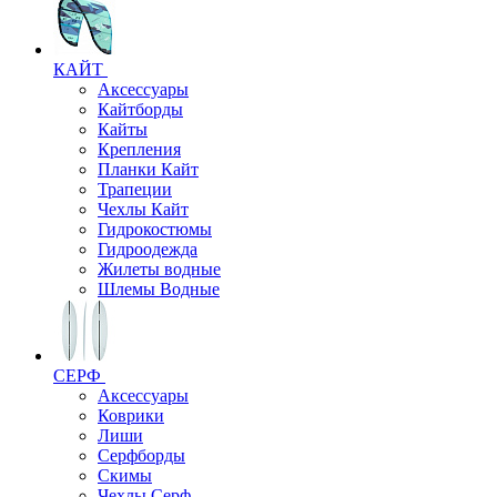
КАЙТ
Аксессуары
Кайтборды
Кайты
Крепления
Планки Кайт
Трапеции
Чехлы Кайт
Гидрокостюмы
Гидроодежда
Жилеты водные
Шлемы Водные
СЕРФ
Аксессуары
Коврики
Лиши
Серфборды
Скимы
Чехлы Cерф