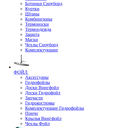
Ботинки Сноуборд
Куртки
Штаны
Комбинезоны
Термоноски
Термоодежда
Защита
Маски
Чехлы Сноуборд
Комплектующие
ФОЙЛ
Аксессуары
Гидрофойлы
Доски Вингфойл
Доски Гидрофойл
Запчасти
Гидрокостюмы
Комплектующие Гидрофойлы
Пончо
Крылья Вингфойл
Чехлы Фойл