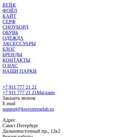
ВЕЙК
ФОЙЛ
КАЙТ
СЕРФ
СНОУБОРД
ОБУВЬ
ОДЕЖДА
АКСЕССУАРЫ
БЛОГ
БРЕНДЫ
КОНТАКТЫ
О НАС
НАШИ ПАРКИ
+7 911 777 21 21
+7 911 777 21 21
Магазин
Заказать звонок
E-mail
support@kwextremelab.ru
Адрес
Санкт-Петербург
Дальневосточный пр., 12к2
Режим работы