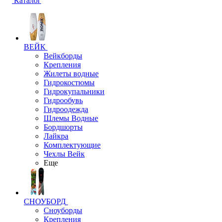
Каталог
ВЕЙК
Вейкборды
Крепления
Жилеты водные
Гидрокостюмы
Гидрокупальники
Гидрообувь
Гидроодежда
Шлемы Водные
Бордшорты
Лайкра
Комплектующие
Чехлы Вейк
Еще
СНОУБОРД
Сноуборды
Крепления