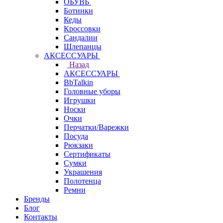
ОБУВЬ
Ботинки
Кеды
Кроссовки
Сандалии
Шлепанцы
АКСЕССУАРЫ
Назад
АКСЕССУАРЫ
BbTalkin
Головные уборы
Игрушки
Носки
Очки
Перчатки/Варежки
Посуда
Рюкзаки
Сертификаты
Сумки
Украшения
Полотенца
Ремни
Бренды
Блог
Контакты