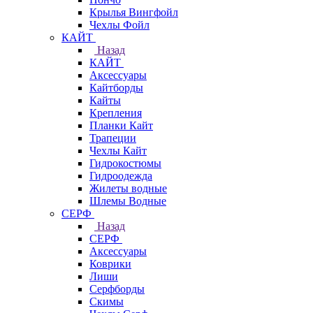
Крылья Вингфойл
Чехлы Фойл
КАЙТ
Назад
КАЙТ
Аксессуары
Кайтборды
Кайты
Крепления
Планки Кайт
Трапеции
Чехлы Кайт
Гидрокостюмы
Гидроодежда
Жилеты водные
Шлемы Водные
СЕРФ
Назад
СЕРФ
Аксессуары
Коврики
Лиши
Серфборды
Скимы