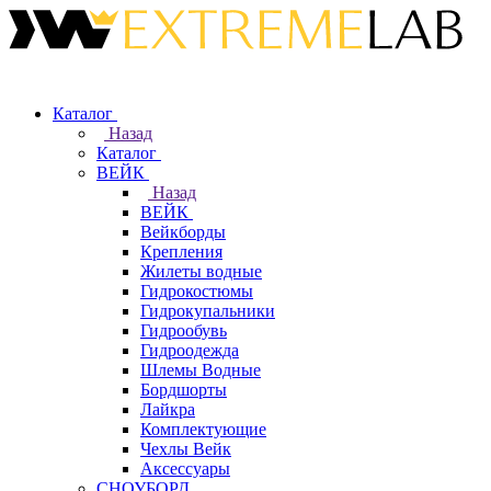
Каталог
Назад
Каталог
ВЕЙК
Назад
ВЕЙК
Вейкборды
Крепления
Жилеты водные
Гидрокостюмы
Гидрокупальники
Гидрообувь
Гидроодежда
Шлемы Водные
Бордшорты
Лайкра
Комплектующие
Чехлы Вейк
Аксессуары
СНОУБОРД