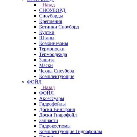
Назад
СНОУБОРД
Сноуборды
Крепления
Ботинки Сноуборд
Куртки
Штаны
Комбинезоны
Термоноски
Термоодежда
Защита
Маски
Чехлы Сноуборд
Комплектующие
ФОЙЛ
Назад
ФОЙЛ
Аксессуары
Гидрофойлы
Доски Вингфойл
Доски Гидрофойл
Запчасти
Гидрокостюмы
Комплектующие Гидрофойлы
Пончо