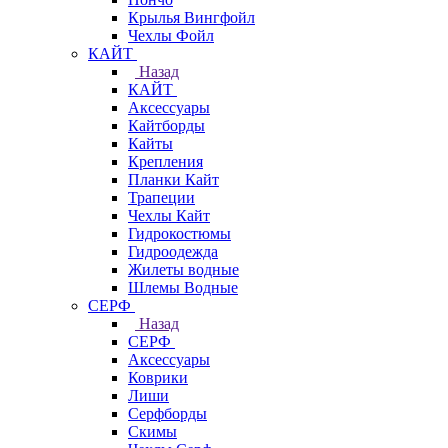
Крылья Вингфойл
Чехлы Фойл
КАЙТ
Назад
КАЙТ
Аксессуары
Кайтборды
Кайты
Крепления
Планки Кайт
Трапеции
Чехлы Кайт
Гидрокостюмы
Гидроодежда
Жилеты водные
Шлемы Водные
СЕРФ
Назад
СЕРФ
Аксессуары
Коврики
Лиши
Серфборды
Скимы