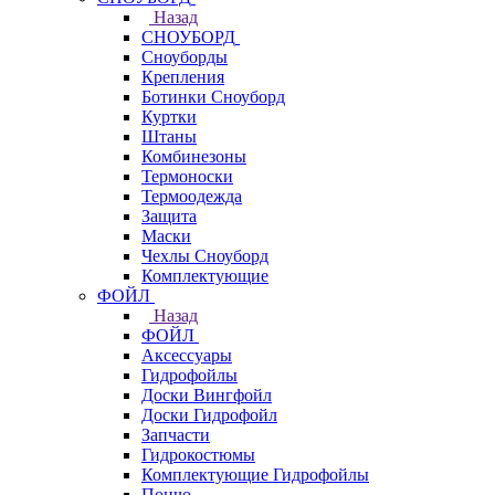
Назад
СНОУБОРД
Сноуборды
Крепления
Ботинки Сноуборд
Куртки
Штаны
Комбинезоны
Термоноски
Термоодежда
Защита
Маски
Чехлы Сноуборд
Комплектующие
ФОЙЛ
Назад
ФОЙЛ
Аксессуары
Гидрофойлы
Доски Вингфойл
Доски Гидрофойл
Запчасти
Гидрокостюмы
Комплектующие Гидрофойлы
Пончо