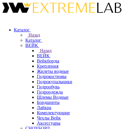
Каталог
Назад
Каталог
ВЕЙК
Назад
ВЕЙК
Вейкборды
Крепления
Жилеты водные
Гидрокостюмы
Гидрокупальники
Гидрообувь
Гидроодежда
Шлемы Водные
Бордшорты
Лайкра
Комплектующие
Чехлы Вейк
Аксессуары
СНОУБОРД