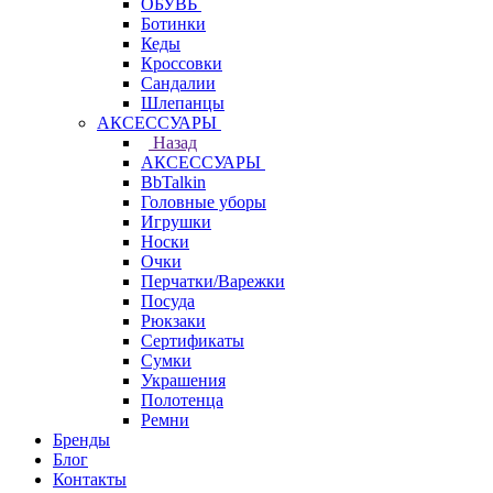
ОБУВЬ
Ботинки
Кеды
Кроссовки
Сандалии
Шлепанцы
АКСЕССУАРЫ
Назад
АКСЕССУАРЫ
BbTalkin
Головные уборы
Игрушки
Носки
Очки
Перчатки/Варежки
Посуда
Рюкзаки
Сертификаты
Сумки
Украшения
Полотенца
Ремни
Бренды
Блог
Контакты