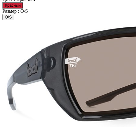
Красный
Размер :
O/S
O/S