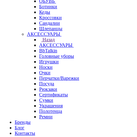
ОБУВЬ
Ботинки
Кеды
Кроссовки
Сандалии
Шлепанцы
АКСЕССУАРЫ
Назад
АКСЕССУАРЫ
BbTalkin
Головные уборы
Игрушки
Носки
Очки
Перчатки/Варежки
Посуда
Рюкзаки
Сертификаты
Сумки
Украшения
Полотенца
Ремни
Бренды
Блог
Контакты