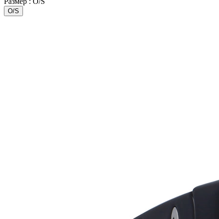
Размер :
O/S
O/S