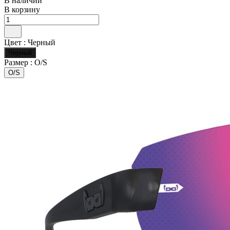
В наличии
В корзину
Цвет :
Черный
Черный
Размер :
O/S
O/S