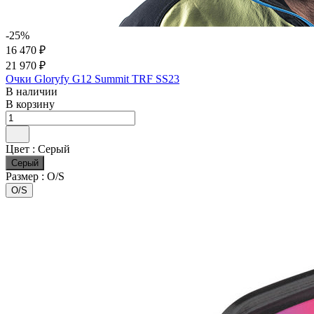
-25%
16 470 ₽
21 970 ₽
Очки Gloryfy G12 Summit TRF SS23
В наличии
В корзину
Цвет :
Серый
Серый
Размер :
O/S
O/S