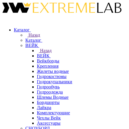
Каталог
Назад
Каталог
ВЕЙК
Назад
ВЕЙК
Вейкборды
Крепления
Жилеты водные
Гидрокостюмы
Гидрокупальники
Гидрообувь
Гидроодежда
Шлемы Водные
Бордшорты
Лайкра
Комплектующие
Чехлы Вейк
Аксессуары
СНОУБОРД