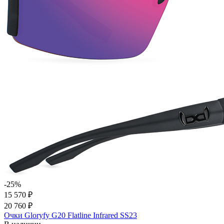
-25%
15 570 ₽
20 760 ₽
Очки Gloryfy G20 Flatline Infrared SS23