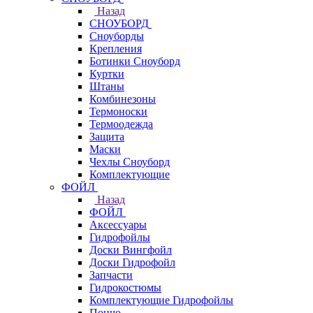
Назад
СНОУБОРД
Сноуборды
Крепления
Ботинки Сноуборд
Куртки
Штаны
Комбинезоны
Термоноски
Термоодежда
Защита
Маски
Чехлы Сноуборд
Комплектующие
ФОЙЛ
Назад
ФОЙЛ
Аксессуары
Гидрофойлы
Доски Вингфойл
Доски Гидрофойл
Запчасти
Гидрокостюмы
Комплектующие Гидрофойлы
Пончо