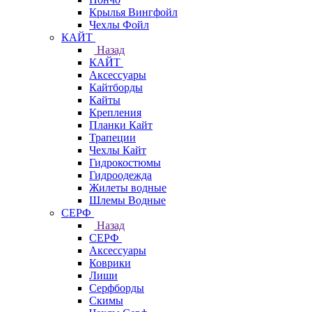
Крылья Вингфойл
Чехлы Фойл
КАЙТ
Назад
КАЙТ
Аксессуары
Кайтборды
Кайты
Крепления
Планки Кайт
Трапеции
Чехлы Кайт
Гидрокостюмы
Гидроодежда
Жилеты водные
Шлемы Водные
СЕРФ
Назад
СЕРФ
Аксессуары
Коврики
Лиши
Серфборды
Скимы