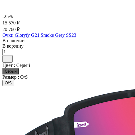
-25%
15 570 ₽
20 760 ₽
Очки Gloryfy G21 Smoke Grey SS23
В наличии
В корзину
Цвет :
Серый
Серый
Размер :
O/S
O/S