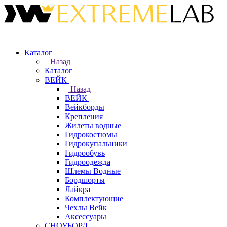
Каталог
Назад
Каталог
ВЕЙК
Назад
ВЕЙК
Вейкборды
Крепления
Жилеты водные
Гидрокостюмы
Гидрокупальники
Гидрообувь
Гидроодежда
Шлемы Водные
Бордшорты
Лайкра
Комплектующие
Чехлы Вейк
Аксессуары
СНОУБОРД