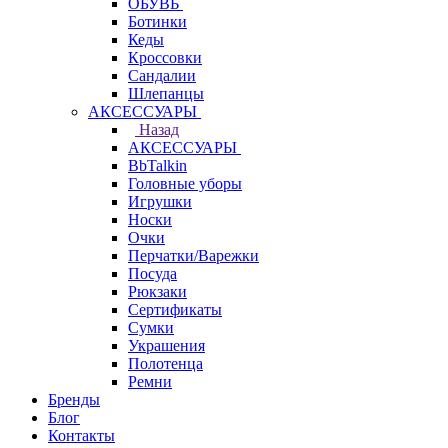
ОБУВЬ
Ботинки
Кеды
Кроссовки
Сандалии
Шлепанцы
АКСЕССУАРЫ
Назад
АКСЕССУАРЫ
BbTalkin
Головные уборы
Игрушки
Носки
Очки
Перчатки/Варежки
Посуда
Рюкзаки
Сертификаты
Сумки
Украшения
Полотенца
Ремни
Бренды
Блог
Контакты