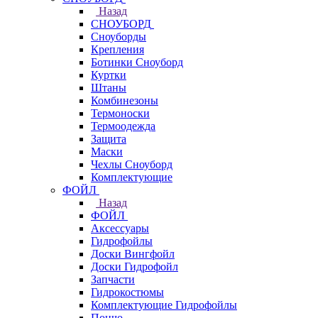
Назад
СНОУБОРД
Сноуборды
Крепления
Ботинки Сноуборд
Куртки
Штаны
Комбинезоны
Термоноски
Термоодежда
Защита
Маски
Чехлы Сноуборд
Комплектующие
ФОЙЛ
Назад
ФОЙЛ
Аксессуары
Гидрофойлы
Доски Вингфойл
Доски Гидрофойл
Запчасти
Гидрокостюмы
Комплектующие Гидрофойлы
Пончо