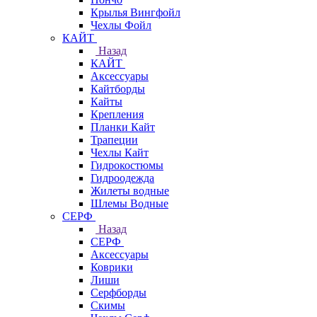
Крылья Вингфойл
Чехлы Фойл
КАЙТ
Назад
КАЙТ
Аксессуары
Кайтборды
Кайты
Крепления
Планки Кайт
Трапеции
Чехлы Кайт
Гидрокостюмы
Гидроодежда
Жилеты водные
Шлемы Водные
СЕРФ
Назад
СЕРФ
Аксессуары
Коврики
Лиши
Серфборды
Скимы