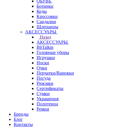
ОБУВЬ
Ботинки
Кеды
Кроссовки
Сандалии
Шлепанцы
АКСЕССУАРЫ
Назад
АКСЕССУАРЫ
BbTalkin
Головные уборы
Игрушки
Носки
Очки
Перчатки/Варежки
Посуда
Рюкзаки
Сертификаты
Сумки
Украшения
Полотенца
Ремни
Бренды
Блог
Контакты