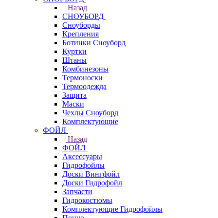
Назад
СНОУБОРД
Сноуборды
Крепления
Ботинки Сноуборд
Куртки
Штаны
Комбинезоны
Термоноски
Термоодежда
Защита
Маски
Чехлы Сноуборд
Комплектующие
ФОЙЛ
Назад
ФОЙЛ
Аксессуары
Гидрофойлы
Доски Вингфойл
Доски Гидрофойл
Запчасти
Гидрокостюмы
Комплектующие Гидрофойлы
Пончо