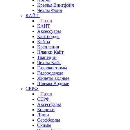
Крылья Вингфойл
Чехлы Фойл
КАЙТ
Назад
КАЙТ
Аксессуары
Кайтборды
Кайты
Крепления
Планки Кайт
Трапеции
Чехлы Кайт
Гидрокостюмы
Гидроодежда
Жилеты водные
Шлемы Водные
СЕРФ
Назад
СЕРФ
Аксессуары
Коврики
Лиши
Серфборды
Скимы