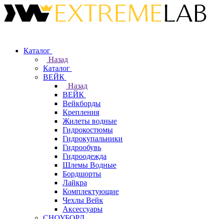
Каталог
Назад
Каталог
ВЕЙК
Назад
ВЕЙК
Вейкборды
Крепления
Жилеты водные
Гидрокостюмы
Гидрокупальники
Гидрообувь
Гидроодежда
Шлемы Водные
Бордшорты
Лайкра
Комплектующие
Чехлы Вейк
Аксессуары
СНОУБОРД