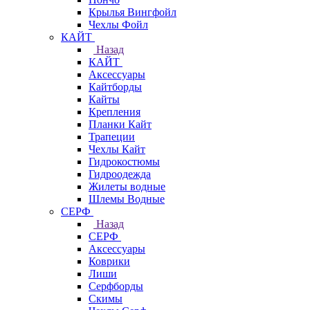
Крылья Вингфойл
Чехлы Фойл
КАЙТ
Назад
КАЙТ
Аксессуары
Кайтборды
Кайты
Крепления
Планки Кайт
Трапеции
Чехлы Кайт
Гидрокостюмы
Гидроодежда
Жилеты водные
Шлемы Водные
СЕРФ
Назад
СЕРФ
Аксессуары
Коврики
Лиши
Серфборды
Скимы