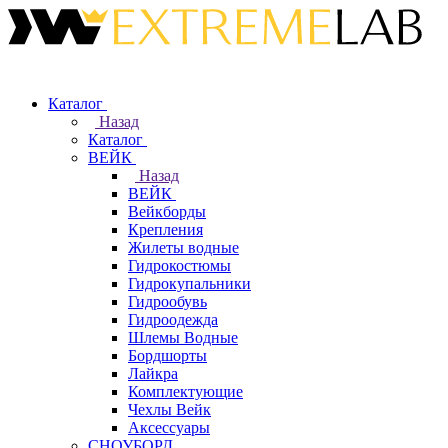
Каталог
Назад
Каталог
ВЕЙК
Назад
ВЕЙК
Вейкборды
Крепления
Жилеты водные
Гидрокостюмы
Гидрокупальники
Гидрообувь
Гидроодежда
Шлемы Водные
Бордшорты
Лайкра
Комплектующие
Чехлы Вейк
Аксессуары
СНОУБОРД