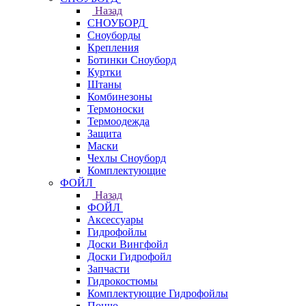
Назад
СНОУБОРД
Сноуборды
Крепления
Ботинки Сноуборд
Куртки
Штаны
Комбинезоны
Термоноски
Термоодежда
Защита
Маски
Чехлы Сноуборд
Комплектующие
ФОЙЛ
Назад
ФОЙЛ
Аксессуары
Гидрофойлы
Доски Вингфойл
Доски Гидрофойл
Запчасти
Гидрокостюмы
Комплектующие Гидрофойлы
Пончо