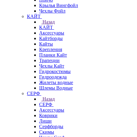
Крылья Вингфойл
Чехлы Фойл
КАЙТ
Назад
КАЙТ
Аксессуары
Кайтборды
Кайты
Крепления
Планки Кайт
Трапеции
Чехлы Кайт
Гидрокостюмы
Гидроодежда
Жилеты водные
Шлемы Водные
СЕРФ
Назад
СЕРФ
Аксессуары
Коврики
Лиши
Серфборды
Скимы