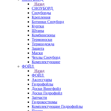
Назад
СНОУБОРД
Сноуборды
Крепления
Ботинки Сноуборд
Куртки
Штаны
Комбинезоны
Термоноски
Термоодежда
Защита
Маски
Чехлы Сноуборд
Комплектующие
ФОЙЛ
Назад
ФОЙЛ
Аксессуары
Гидрофойлы
Доски Вингфойл
Доски Гидрофойл
Запчасти
Гидрокостюмы
Комплектующие Гидрофойлы
Пончо