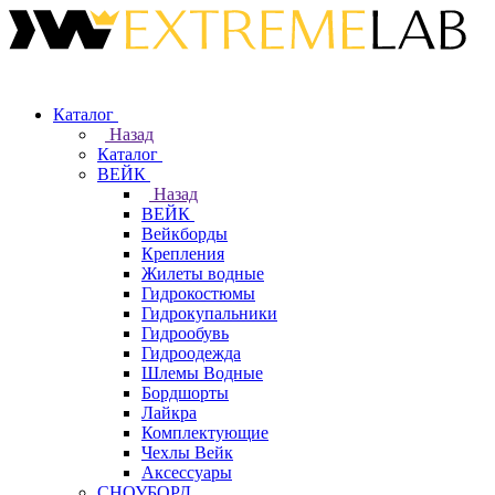
Каталог
Назад
Каталог
ВЕЙК
Назад
ВЕЙК
Вейкборды
Крепления
Жилеты водные
Гидрокостюмы
Гидрокупальники
Гидрообувь
Гидроодежда
Шлемы Водные
Бордшорты
Лайкра
Комплектующие
Чехлы Вейк
Аксессуары
СНОУБОРД