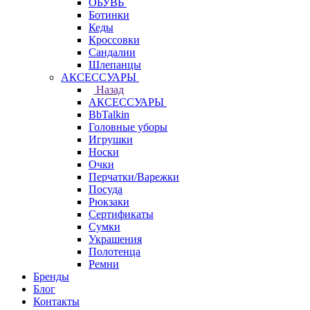
ОБУВЬ
Ботинки
Кеды
Кроссовки
Сандалии
Шлепанцы
АКСЕССУАРЫ
Назад
АКСЕССУАРЫ
BbTalkin
Головные уборы
Игрушки
Носки
Очки
Перчатки/Варежки
Посуда
Рюкзаки
Сертификаты
Сумки
Украшения
Полотенца
Ремни
Бренды
Блог
Контакты