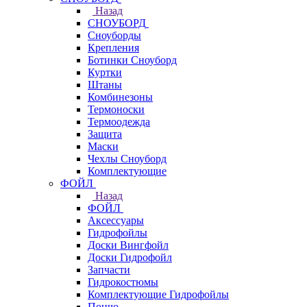
Назад
СНОУБОРД
Сноуборды
Крепления
Ботинки Сноуборд
Куртки
Штаны
Комбинезоны
Термоноски
Термоодежда
Защита
Маски
Чехлы Сноуборд
Комплектующие
ФОЙЛ
Назад
ФОЙЛ
Аксессуары
Гидрофойлы
Доски Вингфойл
Доски Гидрофойл
Запчасти
Гидрокостюмы
Комплектующие Гидрофойлы
Пончо