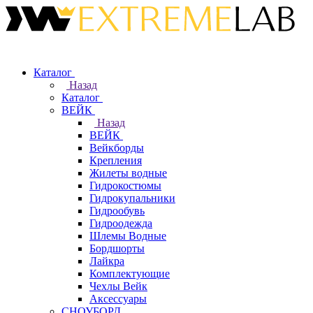
Каталог
Назад
Каталог
ВЕЙК
Назад
ВЕЙК
Вейкборды
Крепления
Жилеты водные
Гидрокостюмы
Гидрокупальники
Гидрообувь
Гидроодежда
Шлемы Водные
Бордшорты
Лайкра
Комплектующие
Чехлы Вейк
Аксессуары
СНОУБОРД