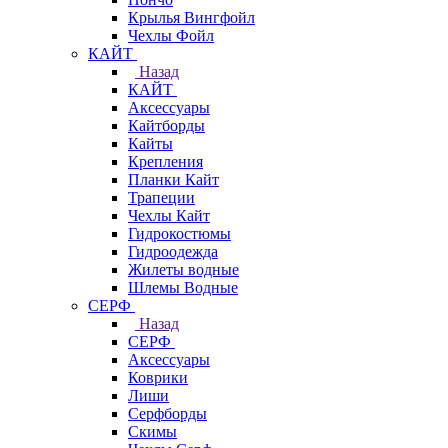
Крылья Вингфойл
Чехлы Фойл
КАЙТ
Назад
КАЙТ
Аксессуары
Кайтборды
Кайты
Крепления
Планки Кайт
Трапеции
Чехлы Кайт
Гидрокостюмы
Гидроодежда
Жилеты водные
Шлемы Водные
СЕРФ
Назад
СЕРФ
Аксессуары
Коврики
Лиши
Серфборды
Скимы