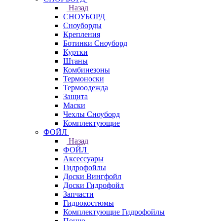
Назад
СНОУБОРД
Сноуборды
Крепления
Ботинки Сноуборд
Куртки
Штаны
Комбинезоны
Термоноски
Термоодежда
Защита
Маски
Чехлы Сноуборд
Комплектующие
ФОЙЛ
Назад
ФОЙЛ
Аксессуары
Гидрофойлы
Доски Вингфойл
Доски Гидрофойл
Запчасти
Гидрокостюмы
Комплектующие Гидрофойлы
Пончо