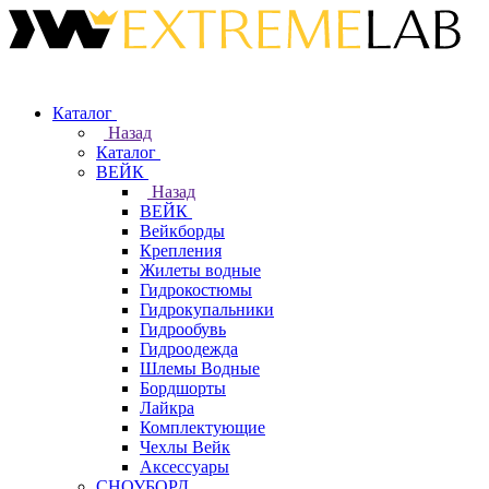
Каталог
Назад
Каталог
ВЕЙК
Назад
ВЕЙК
Вейкборды
Крепления
Жилеты водные
Гидрокостюмы
Гидрокупальники
Гидрообувь
Гидроодежда
Шлемы Водные
Бордшорты
Лайкра
Комплектующие
Чехлы Вейк
Аксессуары
СНОУБОРД