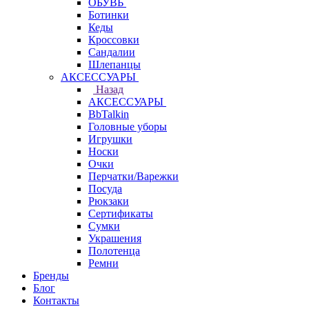
ОБУВЬ
Ботинки
Кеды
Кроссовки
Сандалии
Шлепанцы
АКСЕССУАРЫ
Назад
АКСЕССУАРЫ
BbTalkin
Головные уборы
Игрушки
Носки
Очки
Перчатки/Варежки
Посуда
Рюкзаки
Сертификаты
Сумки
Украшения
Полотенца
Ремни
Бренды
Блог
Контакты