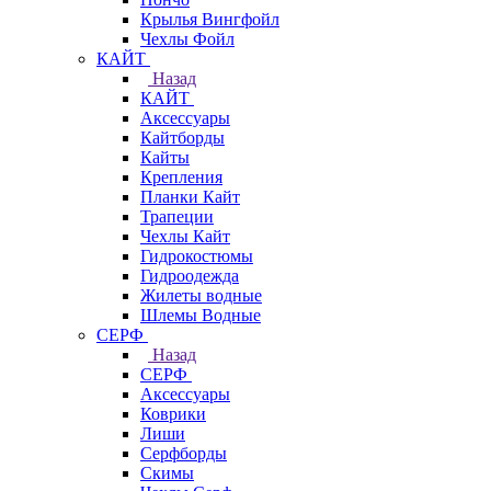
Крылья Вингфойл
Чехлы Фойл
КАЙТ
Назад
КАЙТ
Аксессуары
Кайтборды
Кайты
Крепления
Планки Кайт
Трапеции
Чехлы Кайт
Гидрокостюмы
Гидроодежда
Жилеты водные
Шлемы Водные
СЕРФ
Назад
СЕРФ
Аксессуары
Коврики
Лиши
Серфборды
Скимы