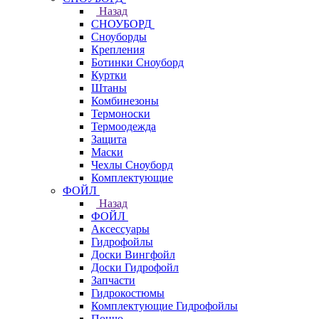
Назад
СНОУБОРД
Сноуборды
Крепления
Ботинки Сноуборд
Куртки
Штаны
Комбинезоны
Термоноски
Термоодежда
Защита
Маски
Чехлы Сноуборд
Комплектующие
ФОЙЛ
Назад
ФОЙЛ
Аксессуары
Гидрофойлы
Доски Вингфойл
Доски Гидрофойл
Запчасти
Гидрокостюмы
Комплектующие Гидрофойлы
Пончо