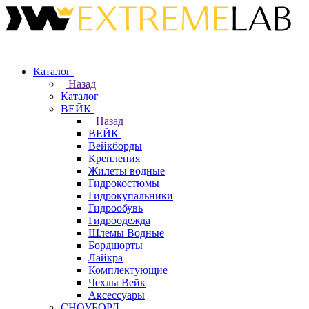
Каталог
Назад
Каталог
ВЕЙК
Назад
ВЕЙК
Вейкборды
Крепления
Жилеты водные
Гидрокостюмы
Гидрокупальники
Гидрообувь
Гидроодежда
Шлемы Водные
Бордшорты
Лайкра
Комплектующие
Чехлы Вейк
Аксессуары
СНОУБОРД