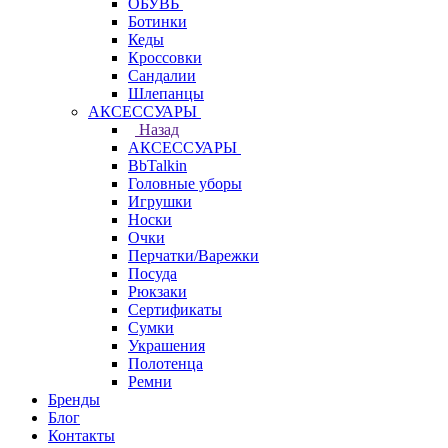
ОБУВЬ
Ботинки
Кеды
Кроссовки
Сандалии
Шлепанцы
АКСЕССУАРЫ
Назад
АКСЕССУАРЫ
BbTalkin
Головные уборы
Игрушки
Носки
Очки
Перчатки/Варежки
Посуда
Рюкзаки
Сертификаты
Сумки
Украшения
Полотенца
Ремни
Бренды
Блог
Контакты