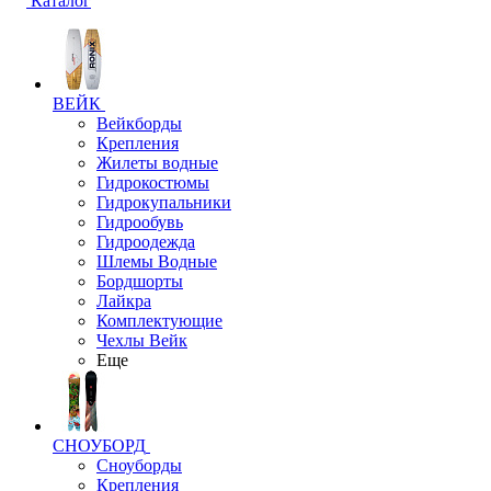
Каталог
ВЕЙК
Вейкборды
Крепления
Жилеты водные
Гидрокостюмы
Гидрокупальники
Гидрообувь
Гидроодежда
Шлемы Водные
Бордшорты
Лайкра
Комплектующие
Чехлы Вейк
Еще
СНОУБОРД
Сноуборды
Крепления