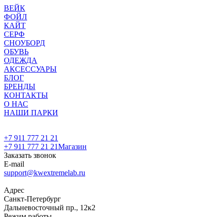
ВЕЙК
ФОЙЛ
КАЙТ
СЕРФ
СНОУБОРД
ОБУВЬ
ОДЕЖДА
АКСЕССУАРЫ
БЛОГ
БРЕНДЫ
КОНТАКТЫ
О НАС
НАШИ ПАРКИ
+7 911 777 21 21
+7 911 777 21 21
Магазин
Заказать звонок
E-mail
support@kwextremelab.ru
Адрес
Санкт-Петербург
Дальневосточный пр., 12к2
Режим работы