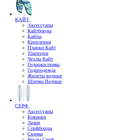
КАЙТ
Аксессуары
Кайтборды
Кайты
Крепления
Планки Кайт
Трапеции
Чехлы Кайт
Гидрокостюмы
Гидроодежда
Жилеты водные
Шлемы Водные
СЕРФ
Аксессуары
Коврики
Лиши
Серфборды
Скимы
Чехлы Cерф