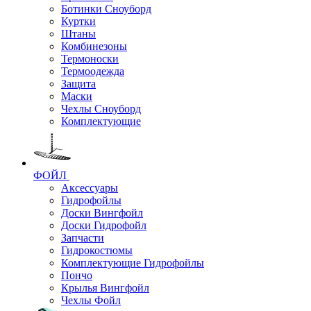
Ботинки Сноуборд
Куртки
Штаны
Комбинезоны
Термоноски
Термоодежда
Защита
Маски
Чехлы Сноуборд
Комплектующие
ФОЙЛ
Аксессуары
Гидрофойлы
Доски Вингфойл
Доски Гидрофойл
Запчасти
Гидрокостюмы
Комплектующие Гидрофойлы
Пончо
Крылья Вингфойл
Чехлы Фойл