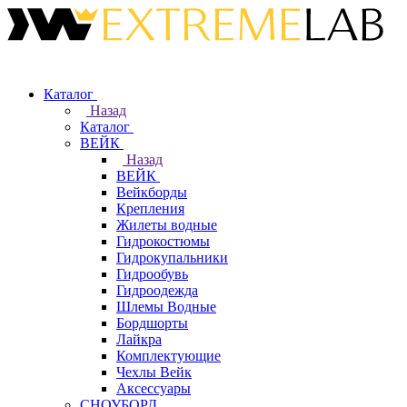
Каталог
Назад
Каталог
ВЕЙК
Назад
ВЕЙК
Вейкборды
Крепления
Жилеты водные
Гидрокостюмы
Гидрокупальники
Гидрообувь
Гидроодежда
Шлемы Водные
Бордшорты
Лайкра
Комплектующие
Чехлы Вейк
Аксессуары
СНОУБОРД