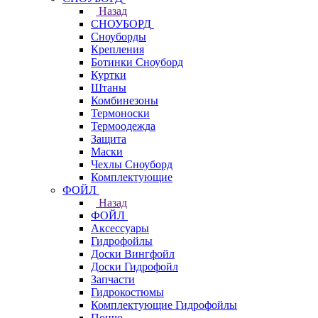
Назад
СНОУБОРД
Сноуборды
Крепления
Ботинки Сноуборд
Куртки
Штаны
Комбинезоны
Термоноски
Термоодежда
Защита
Маски
Чехлы Сноуборд
Комплектующие
ФОЙЛ
Назад
ФОЙЛ
Аксессуары
Гидрофойлы
Доски Вингфойл
Доски Гидрофойл
Запчасти
Гидрокостюмы
Комплектующие Гидрофойлы
Пончо