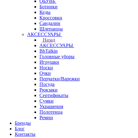
ОБУВЬ
Ботинки
Кеды
Кроссовки
Сандалии
Шлепанцы
АКСЕССУАРЫ
Назад
АКСЕССУАРЫ
BbTalkin
Головные уборы
Игрушки
Носки
Очки
Перчатки/Варежки
Посуда
Рюкзаки
Сертификаты
Сумки
Украшения
Полотенца
Ремни
Бренды
Блог
Контакты