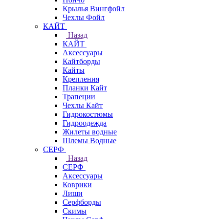
Крылья Вингфойл
Чехлы Фойл
КАЙТ
Назад
КАЙТ
Аксессуары
Кайтборды
Кайты
Крепления
Планки Кайт
Трапеции
Чехлы Кайт
Гидрокостюмы
Гидроодежда
Жилеты водные
Шлемы Водные
СЕРФ
Назад
СЕРФ
Аксессуары
Коврики
Лиши
Серфборды
Скимы