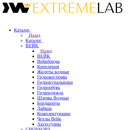
Каталог
Назад
Каталог
ВЕЙК
Назад
ВЕЙК
Вейкборды
Крепления
Жилеты водные
Гидрокостюмы
Гидрокупальники
Гидрообувь
Гидроодежда
Шлемы Водные
Бордшорты
Лайкра
Комплектующие
Чехлы Вейк
Аксессуары
СНОУБОРД