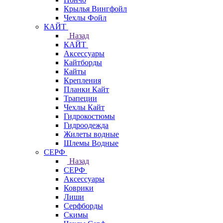
Крылья Вингфойл
Чехлы Фойл
КАЙТ
Назад
КАЙТ
Аксессуары
Кайтборды
Кайты
Крепления
Планки Кайт
Трапеции
Чехлы Кайт
Гидрокостюмы
Гидроодежда
Жилеты водные
Шлемы Водные
СЕРФ
Назад
СЕРФ
Аксессуары
Коврики
Лиши
Серфборды
Скимы