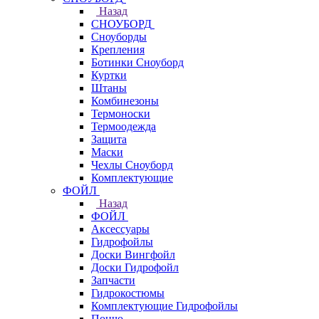
Назад
СНОУБОРД
Сноуборды
Крепления
Ботинки Сноуборд
Куртки
Штаны
Комбинезоны
Термоноски
Термоодежда
Защита
Маски
Чехлы Сноуборд
Комплектующие
ФОЙЛ
Назад
ФОЙЛ
Аксессуары
Гидрофойлы
Доски Вингфойл
Доски Гидрофойл
Запчасти
Гидрокостюмы
Комплектующие Гидрофойлы
Пончо