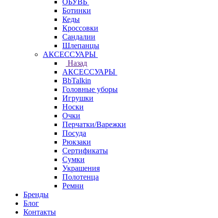
ОБУВЬ
Ботинки
Кеды
Кроссовки
Сандалии
Шлепанцы
АКСЕССУАРЫ
Назад
АКСЕССУАРЫ
BbTalkin
Головные уборы
Игрушки
Носки
Очки
Перчатки/Варежки
Посуда
Рюкзаки
Сертификаты
Сумки
Украшения
Полотенца
Ремни
Бренды
Блог
Контакты