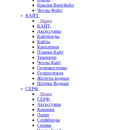
Крылья Вингфойл
Чехлы Фойл
КАЙТ
Назад
КАЙТ
Аксессуары
Кайтборды
Кайты
Крепления
Планки Кайт
Трапеции
Чехлы Кайт
Гидрокостюмы
Гидроодежда
Жилеты водные
Шлемы Водные
СЕРФ
Назад
СЕРФ
Аксессуары
Коврики
Лиши
Серфборды
Скимы