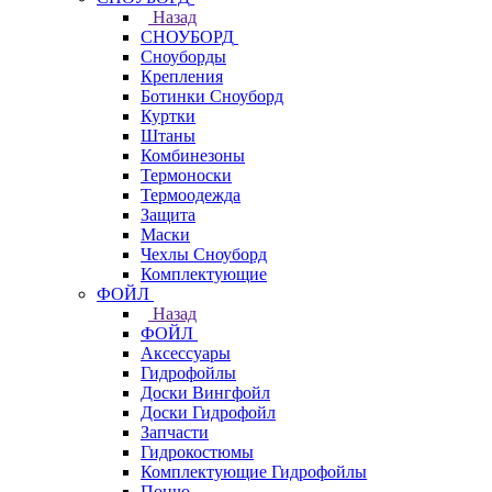
Назад
СНОУБОРД
Сноуборды
Крепления
Ботинки Сноуборд
Куртки
Штаны
Комбинезоны
Термоноски
Термоодежда
Защита
Маски
Чехлы Сноуборд
Комплектующие
ФОЙЛ
Назад
ФОЙЛ
Аксессуары
Гидрофойлы
Доски Вингфойл
Доски Гидрофойл
Запчасти
Гидрокостюмы
Комплектующие Гидрофойлы
Пончо