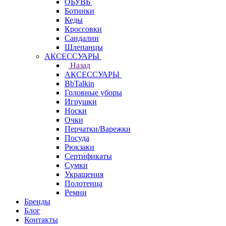
ОБУВЬ
Ботинки
Кеды
Кроссовки
Сандалии
Шлепанцы
АКСЕССУАРЫ
Назад
АКСЕССУАРЫ
BbTalkin
Головные уборы
Игрушки
Носки
Очки
Перчатки/Варежки
Посуда
Рюкзаки
Сертификаты
Сумки
Украшения
Полотенца
Ремни
Бренды
Блог
Контакты