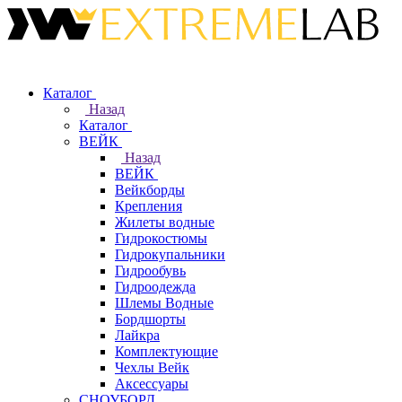
Каталог
Назад
Каталог
ВЕЙК
Назад
ВЕЙК
Вейкборды
Крепления
Жилеты водные
Гидрокостюмы
Гидрокупальники
Гидрообувь
Гидроодежда
Шлемы Водные
Бордшорты
Лайкра
Комплектующие
Чехлы Вейк
Аксессуары
СНОУБОРД